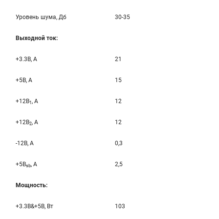
Уровень шума, Дб
30-35
Выходной ток:
+3.3B, А
21
+5B, А
15
+12B
, A
12
1
+12B
, A
12
2
-12B, A
0,3
+5B
, A
2,5
sb
Мощность:
+3.3B&+5B, Вт
103