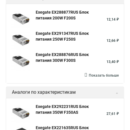
Exegate EX288877RUS Блок
питания 200W F200S
12,14 ₽
Exegate EX291347RUS Блок
питания 250W F250S
12,66 ₽
Exegate EX288876RUS Блок
питания 300W F300S
13,40 ₽
Показать больше
Аналоги по характеристикам
Exegate EX292231RUS Блок
питания 350W F350AS
27,61 ₽
Exegate EX221635RUS Блок