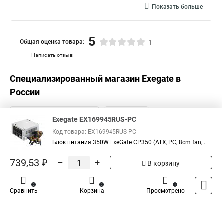
Показать больше
5
Общая оценка товара:
1
Написать отзыв
Специализированный магазин
Exegate
в
России
Exegate EX169945RUS-PC
Код товара: EX169945RUS-PC
Блок питания 350W ExeGate CP350 (ATX, PC, 8cm fan,...
739,53 ₽
–
+
В корзину
0
0
1
Сравнить
Корзина
Просмотрено
Каталог
Оплата
Доставка
Контакты
Войти