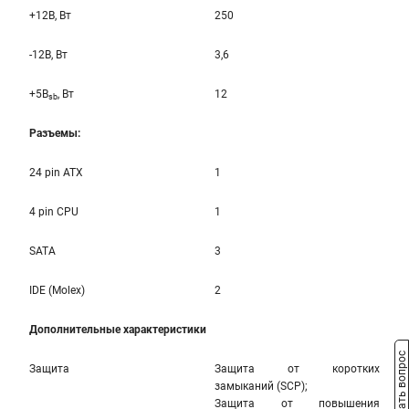
+12B, Вт
250
-12B, Вт
3,6
+5B
, Вт
12
sb
Разъемы:
24 pin ATX
1
4 pin CPU
1
SATA
3
IDE (Molex)
2
Дополнительные характеристики
Задать вопрос
Защита
Защита от коротких
замыканий (SCP);
Защита от повышения