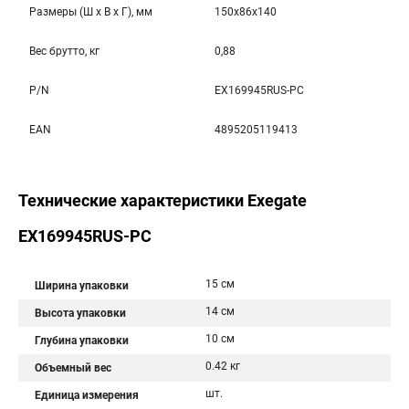
Размеры (Ш x В x Г), мм
150x86x140
Вес брутто, кг
0,88
P/N
EX169945RUS-PC
EAN
4895205119413
Технические характеристики Exegate
EX169945RUS-PC
15 см
Ширина упаковки
14 см
Высота упаковки
10 см
Глубина упаковки
0.42 кг
Объемный вес
шт.
Единица измерения