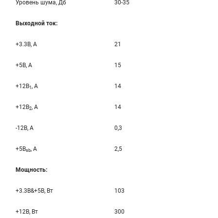
Уровень шума, Дб
30-35
Выходной ток:
+3.3B, А
21
+5B, А
15
+12B
, A
14
1
+12B
, A
14
2
-12B, A
0,3
+5B
, A
2,5
sb
Мощность:
+3.3B&+5B, Вт
103
+12B, Вт
300