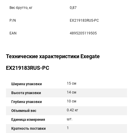
Вес брутто, кг
0,87
P/N
EX219183RUS-PC
EAN
4895205119505
Технические характеристики Exegate
EX219183RUS-PC
15 см
Ширина упаковки
14 см
Высота упаковки
10 см
Глубина упаковки
0.42 кг
Объемный вес
шт.
Единица измерения
1
Кратность поставки