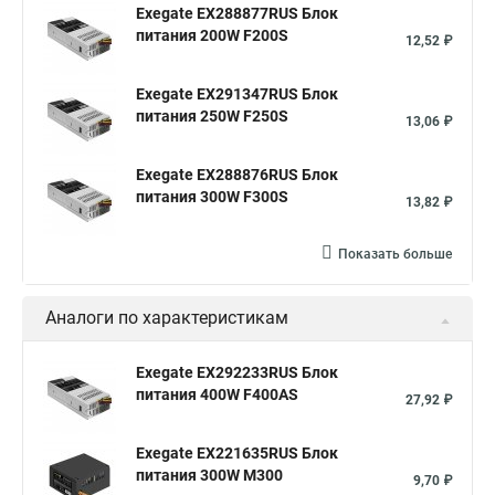
Exegate EX288877RUS Блок
питания 200W F200S
12,52 ₽
Exegate EX291347RUS Блок
питания 250W F250S
13,06 ₽
Exegate EX288876RUS Блок
питания 300W F300S
13,82 ₽
Показать больше
Аналоги по характеристикам
Exegate EX292233RUS Блок
питания 400W F400AS
27,92 ₽
Exegate EX221635RUS Блок
питания 300W M300
9,70 ₽