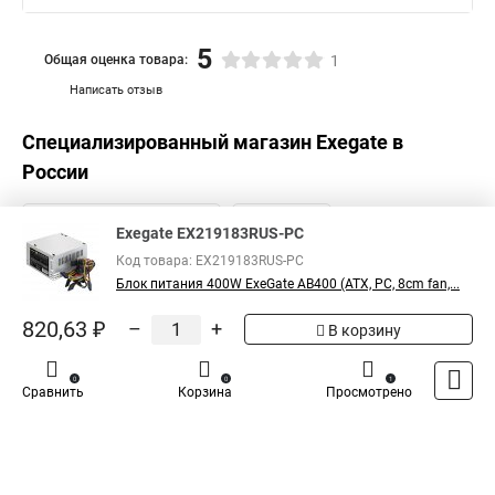
5
Общая оценка товара:
1
Написать отзыв
Специализированный магазин
Exegate
в
России
Exegate EX219183RUS-PC
Код товара: EX219183RUS-PC
Блок питания 400W ExeGate AB400 (ATX, PC, 8cm fan,...
820,63 ₽
–
+
В корзину
0
0
1
Сравнить
Корзина
Просмотрено
Каталог
Оплата
Доставка
Контакты
Войти