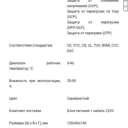
Защита от понижения
напряжения (UVP);
Защита от перегрузки по току
(OCP);
Защита от перегрузки
(OPP/OLP);
Защита от перегрева (OTP)
Соответствие стандартам
CE, FCC, CB, UL, TUV, BSMI, CCC,
EAC
Диапазон рабочих
0-40
температур, °С
Влажность при эксплуатации,
20-90
%
Цвет
Серебристый
Комплект поставки
Блок питания + кабель 220V
Размеры (Ш x В x Г), мм
150x86x140