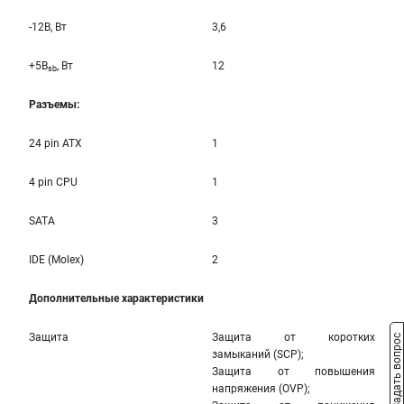
-12B, Вт
3,6
+5B
, Вт
12
sb
Разъемы:
24 pin ATX
1
4 pin CPU
1
SATA
3
IDE (Molex)
2
Дополнительные характеристики
Защита
Защита от коротких
Задать вопрос
замыканий (SCP);
Защита от повышения
напряжения (OVP);