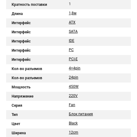
1
Кратность поставки
1,8м
Длина
ATX
Интерфейс
SATA
Интерфейс
IDE
Интерфейс
PC
Интерфейс
PCI-E
Интерфейс
4+4pin
Кол-во разъемов
24pin
Кол-во разъемов
450W
Мощность
220V
Напряжение
Fan
Серия
Блок питания
Тип
Black
Цвет
12cm
Ширина