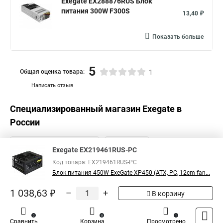
Exegate EX288876RUS Блок
питания 300W F300S
13,40 ₽
Показать больше
5
Общая оценка товара:
1
Написать отзыв
Специализированный магазин
Exegate
в
России
Exegate EX219461RUS-PC
Код товара: EX219461RUS-PC
Блок питания 450W ExeGate XP450 (ATX, PC, 12cm fan...
1 038,63 ₽
–
+
В корзину
0
0
1
Сравнить
Корзина
Просмотрено