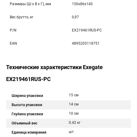
Размеры (Ш x В x Г), мм
150x86x140
Вес брутто, кг
0,97
P/N
EX219461RUS-PC
EAN
4895205118751
Технические характеристики Exegate
EX219461RUS-PC
15 см
Ширина упаковки
14 см
Высота упаковки
10 см
Глубина упаковки
0.42 кг
Объемный вес
шт.
Единица измерения