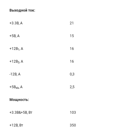
Выходной ток:
+3.3B, А
21
+5B, А
15
+12B
, A
16
1
+12B
, A
16
2
-12B, A
0,3
+5B
, A
2,5
sb
Мощность:
+3.3B&+5B, Вт
103
+12B, Вт
350