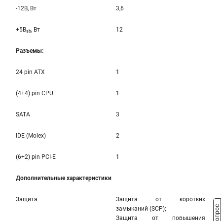
-12B, Вт
3,6
+5B
, Вт
12
sb
Разъемы:
24 pin ATX
1
(4+4) pin CPU
1
SATA
3
IDE (Molex)
2
(6+2) pin PCI-E
1
Дополнительные характеристики
Защита
Защита от коротких
замыканий (SCP);
Защита от повышения