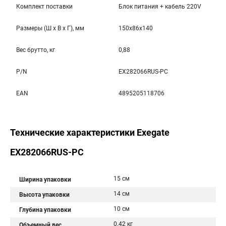
Комплект поставки
Блок питания + кабель 220V
Размеры (Ш x В x Г), мм
150x86x140
Вес брутто, кг
0,88
P/N
EX282066RUS-PC
EAN
4895205118706
Технические характеристики Exegate
EX282066RUS-PC
15 см
Ширина упаковки
14 см
Высота упаковки
10 см
Глубина упаковки
0.42 кг
Объемный вес