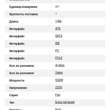
шт.
Единица измерения
1
Кратность поставки
1,8м
Длина
ATX
Интерфейс
SATA
Интерфейс
IDE
Интерфейс
PC
Интерфейс
PCI-E
Интерфейс
4+4pin
Кол-во разъемов
24pin
Кол-во разъемов
550W
Мощность
220V
Напряжение
Fan
Серия
Блок питания
Тип
8cm