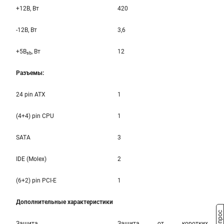
+12B, Вт
420
-12B, Вт
3,6
+5B
, Вт
12
sb
Разъемы:
24 pin ATX
1
(4+4) pin CPU
1
SATA
3
IDE (Molex)
2
(6+2) pin PCI-E
1
Дополнительные характеристики
Защита
Защита от коротких