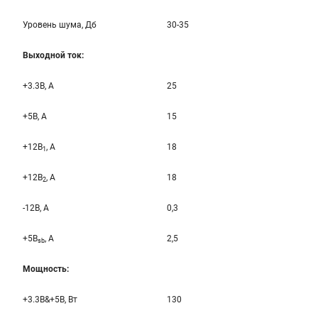
Уровень шума, Дб
30-35
Выходной ток:
+3.3B, А
25
+5B, А
15
+12B
, A
18
1
+12B
, A
18
2
-12B, A
0,3
+5B
, A
2,5
sb
Мощность:
+3.3B&+5B, Вт
130