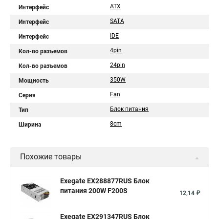
ATX
Интерфейс
SATA
Интерфейс
IDE
Интерфейс
4pin
Кол-во разъемов
24pin
Кол-во разъемов
350W
Мощность
Fan
Серия
Блок питания
Тип
8cm
Ширина
Похожие товары
Exegate EX288877RUS Блок
питания 200W F200S
12,14 ₽
Exegate EX291347RUS Блок