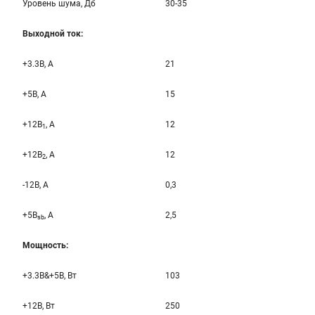
Уровень шума, Дб
30-35
Выходной ток:
+3.3B, А
21
+5B, А
15
+12B
, A
12
1
+12B
, A
12
2
-12B, A
0,3
+5B
, A
2,5
sb
Мощность:
+3.3B&+5B, Вт
103
+12B, Вт
250