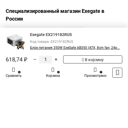
Специализированный магазин
Exegate
в
России
Exegate EX219182RUS
Код товара: EX219182RUS
Блок питания 350W ExeGate AB350 (ATX, 8cm fan, 24p...
618,74 ₽
–
+
В корзину
0
0
1
Сравнить
Корзина
Просмотрено
Каталог
Оплата
Доставка
Контакты
Войти