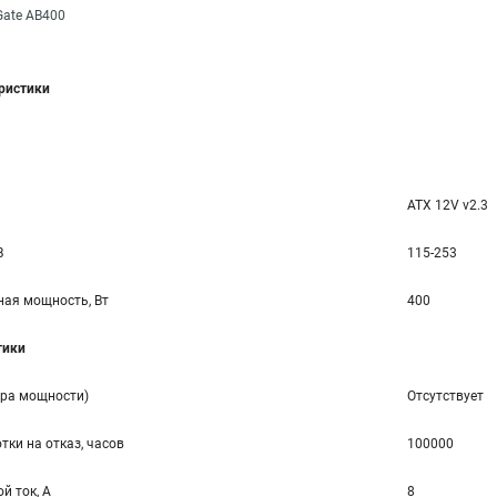
Gate AB400
еристики
ATX 12V v2.3
В
115-253
ая мощность, Вт
400
тики
ора мощности)
Отсутствует
тки на отказ, часов
100000
й ток, А
8