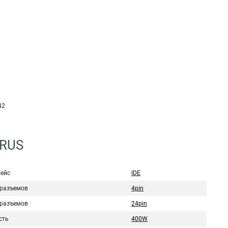
42
3RUS
ейс
IDE
 разъемов
4pin
 разъемов
24pin
сть
400W