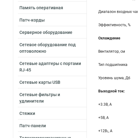
Память оперативная
Диапазон входных час
Патч-корды
Эффективность, %
Серверное оборудование
Охлаждение
Сетевое оборудование под
оптоволокно
Вентилятор, см
Сетевые адаптеры с портами
Тип подшипника
RJ-45
Уровень шума, Дб
Сетевые карты USB
Выходной ток:
Сетевые фильтры и
удлинители
+3.3B, А
Стяжки
+5B, А
Патч-панели
+12B
, A
1