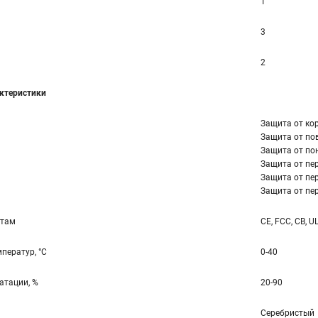
1
3
2
ктеристики
Защита от ко
Защита от по
Защита от по
Защита от пер
Защита от пер
Защита от пер
ртам
CE, FCC, CB, U
ператур, °С
0-40
атации, %
20-90
Серебристый