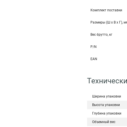
Комплект поставки
Размеры (Ш x В x Г), 
Вес брутто, кг
P/N
EAN
Технически
Ширина упаковки
Высота упаковки
Глубина упаковки
Объемный вес