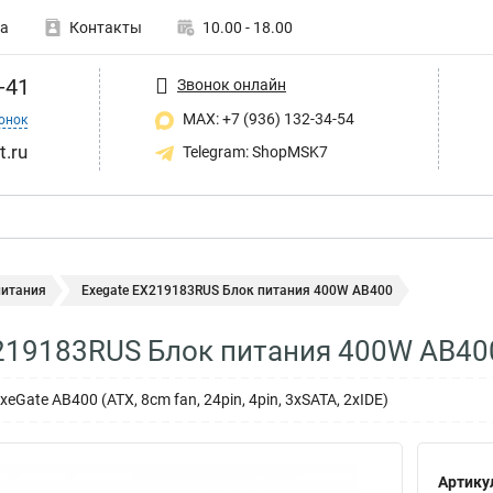
а
Контакты
10.00 - 18.00
-41
Звонок онлайн
MAX: +7 (936) 132-34-54
онок
t.ru
Telegram: ShopMSK7
питания
Exegate EX219183RUS Блок питания 400W AB400
219183RUS Блок питания 400W AB40
Gate AB400 (ATX, 8cm fan, 24pin, 4pin, 3xSATA, 2xIDE)
Артику