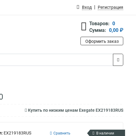
Вход
Регистрация
Товаров:
0
Сумма:
0,00 ₽
Оформить заказ
0
Купить по низким ценам Exegate EX219183RUS
л:
EX219183RUS
Сравнить
В наличии