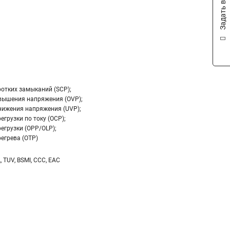
Задать вопрос
ротких замыканий (SCP);
вышения напряжения (OVP);
нижения напряжения (UVP);
егрузки по току (OCP);
егрузки (OPP/OLP);
егрева (OTP)
L, TUV, BSMI, CCC, EAC