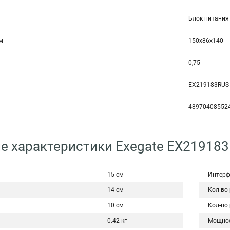
Блок питания
мм
150x86x140
0,75
EX219183RUS
48970408552
е характеристики Exegate EX21918
15 см
Интерф
14 см
Кол-во
10 см
Кол-во
0.42 кг
Мощно