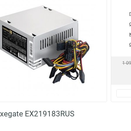
1 0
Exegate EX219183RUS