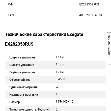
P/N
EX282359RUS
EAN
4895205114913
Технические характеристики Exegate
Задать вопрос
EX282359RUS
15 см
Ширина упаковки
15 см
Высота упаковки
10 см
Глубина упаковки
0.45 кг
Объемный вес
шт.
Единица измерения
1
Кратность поставки
145x145x1.0
Размер
6
Теплопроводность, Вт/(м•К)