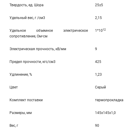
Твердость, ед. Шора
25±5
Удельный вес, г /см3
2,15
12
Удельное объемное электрическое
1*10
сопротивление, Ом•см
Электрическая прочность, кВ/мм
9
Предел прочности, кгс/см3
425
Удлинение, %
1,23
Цвет
Серый
Комплект поставки
термопрокладка
Размеры, мм
145x145x1,0
Вес, г
90