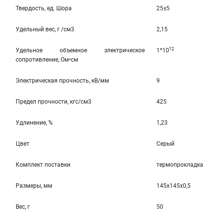
Твердость, ед. Шора
25±5
Удельный вес, г /см3
2,15
12
Удельное объемное электрическое
1*10
сопротивление, Ом•см
Электрическая прочность, кВ/мм
9
Предел прочности, кгс/см3
425
Удлинение, %
1,23
Цвет
Серый
Комплект поставки
термопрокладка
Размеры, мм
145x145x0,5
Вес, г
50