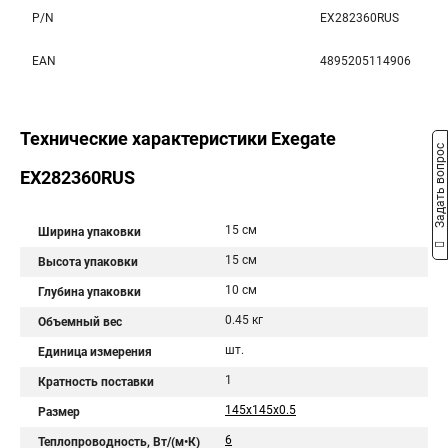
P/N
EX282360RUS
EAN
4895205114906
Технические характеристики Exegate
Задать вопрос
EX282360RUS
15 см
Ширина упаковки
15 см
Высота упаковки
10 см
Глубина упаковки
0.45 кг
Объемный вес
шт.
Единица измерения
1
Кратность поставки
145x145x0.5
Размер
6
Теплопроводность, Вт/(м•К)