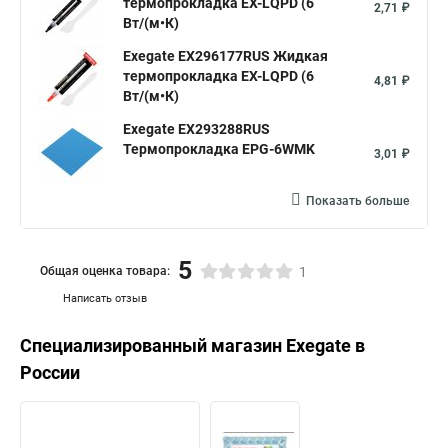
термопрокладка EX-LQPD (6
2,71 ₽
Вт/(м•К)
Exegate EX296177RUS Жидкая
термопрокладка EX-LQPD (6
4,81 ₽
Вт/(м•К)
Exegate EX293288RUS
Термопрокладка EPG-6WMK
3,01 ₽
Показать больше
5
Общая оценка товара:
1
Написать отзыв
Специализированный магазин
Exegate
в
России