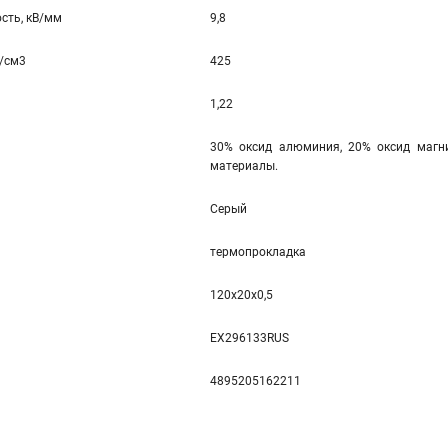
сть, кВ/мм
9,8
с/см3
425
1,22
30% оксид алюминия, 20% оксид магни
материалы.
Серый
термопрокладка
120x20x0,5
EX296133RUS
4895205162211