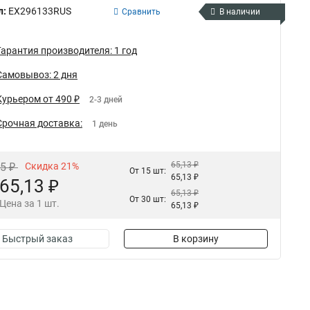
л:
EX296133RUS
Сравнить
В наличии
Гарантия производителя: 1 год
Самовывоз: 2 дня
Курьером от 490 ₽
2-3 дней
Срочная доставка:
1 день
65,13 ₽
45 ₽
Скидка 21%
От 15 шт:
65,13 ₽
65,13 ₽
65,13 ₽
От 30 шт:
Цена за 1 шт.
65,13 ₽
Быстрый заказ
В корзину