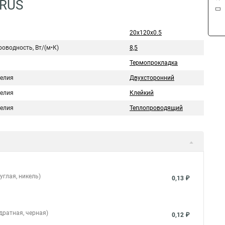
3RUS
20x120x0.5
оводность, Вт/(м•К)
8,5
Термопрокладка
делия
Двухсторонний
делия
Клейкий
делия
Теплопроводящий
углая, никель)
0,13 ₽
дратная, черная)
0,12 ₽