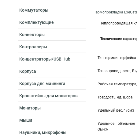
Коммутаторы
Термопрокладка ExeGat
Комплектующие
Теплопроводящая кл
Коннекторы
Технические характ
Контроллеры
Тип термоинтерфейса
Концентраторы/USB Hub
Корпуса
Теплопроводность, Вт
Корпуса для майнинга
Рабочая температура,
Кронштейны для мониторов
Твердость, ед. Шора
Мониторы
Удельный вес, г /см3
Мыши
Удельное объемное 
Ом•см
Наушники, микрофоны