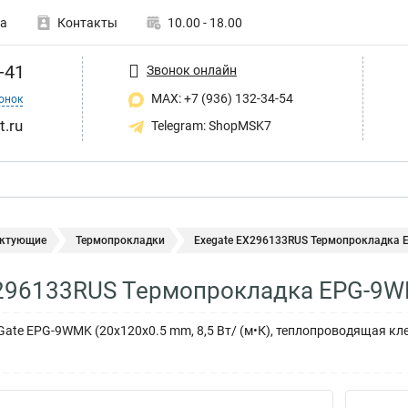
а
Контакты
10.00 - 18.00
-41
Звонок онлайн
MAX: +7 (936) 132-34-54
онок
t.ru
Telegram: ShopMSK7
ктующие
Термопрокладки
Exegate EX296133RUS Термопрокладка
X296133RUS Термопрокладка EPG-9
ate EPG-9WMK (20x120x0.5 mm, 8,5 Вт/ (м•К), теплопроводящая кл