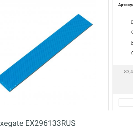
Артику
83,
Exegate EX296133RUS