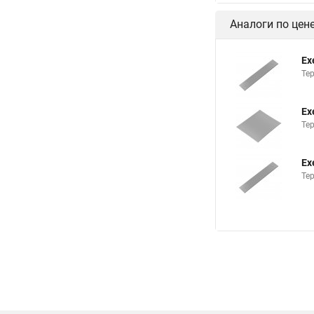
Аналоги по цен
Ex
Те
Ex
Те
Ex
Те