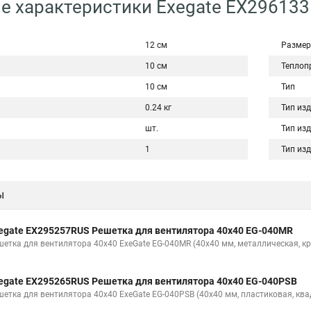
е характеристики Exegate EX29613
12 см
Размер
10 см
Теплопр
10 см
Тип
0.24 кг
Тип из
шт.
Тип из
1
Тип из
ы
egate EX295257RUS Решетка для вентилятора 40x40 EG-040MR
шетка для вентилятора 40x40 ExeGate EG-040MR (40x40 мм, металлическая, кр
egate EX295265RUS Решетка для вентилятора 40x40 EG-040PSB
шетка для вентилятора 40x40 ExeGate EG-040PSB (40x40 мм, пластиковая, ква