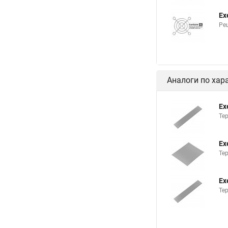
Ex
Ре
Аналоги по хар
Ex
Те
Ex
Те
Ex
Те