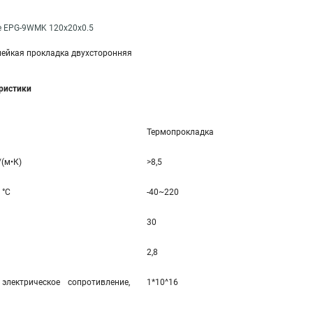
e EPG-9WMK 120x20x0.5
ейкая прокладка двухсторонняя
еристики
Термопрокладка
/(м•К)
>8,5
 °C
-40~220
30
2,8
электрическое сопротивление,
1*10^16