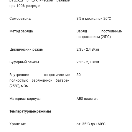
разряда в циклическом режиме
при 100% разряде
Саморазряд
3% в месяц при 20°С
Метод заряда
Заряд постоянным
напряжением (25°С)
Циклический режим
2,35 - 2,4 В/эл
Буферный режим
2,25 - 2,3 В/эл
Внутреннее сопротивление
30
полностью заряженной батареи
(25°С), мОм
Материал корпуса
ABS пластик
Температурные режимы
Хранение
от -35°С до +60°С