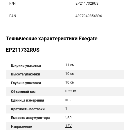
P/N
EP211732RUS
EAN
4897040854894
Технические характеристики Exegate
EP211732RUS
11 см
Ширина упаковки
10 см
Высота упаковки
10 см
Глубина упаковки
0.22 кг
Объемный вес
шт.
Единица измерения
1
Кратность поставки
5Ah
Емкость аккумулятора
12V
Напряжение