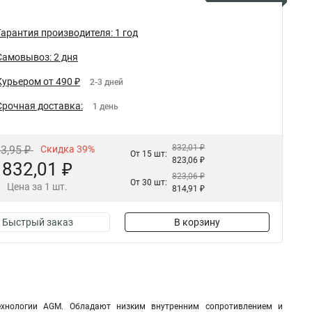
Гарантия производителя: 1 год
Самовывоз: 2 дня
Курьером от 490 ₽
2-3 дней
Срочная доставка:
1 день
832,01 ₽
63,95 ₽
Скидка 39%
От 15 шт:
823,06 ₽
832,01 ₽
823,06 ₽
От 30 шт:
Цена за 1 шт.
814,91 ₽
Быстрый заказ
В корзину
ехнологии AGM. Обладают низким внутренним сопротивлением и