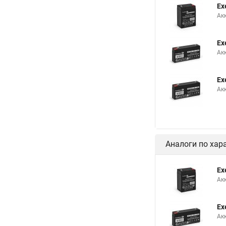
Ex
Ак
Ex
Ак
Ex
Ак
Аналоги по хар
Ex
Ак
Ex
Ак