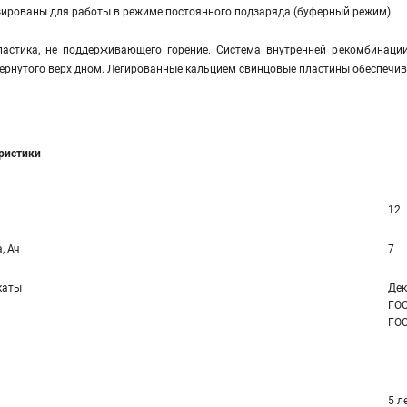
ированы для работы в режиме постоянного подзаряда (буферный режим).
астика, не поддерживающего горение. Система внутренней рекомбинации
ернутого верх дном. Легированные кальцием свинцовые пластины обеспечив
еристики
12
, Ач
7
каты
Дек
ГОС
ГОС
5 л