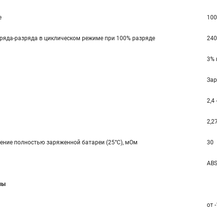
е
100
ряда-разряда в циклическом режиме при 100% разряде
240
3% 
Зар
2,4 
2,27
ение полностью заряженной батареи (25°С), мОм
30
ABS
мы
от 