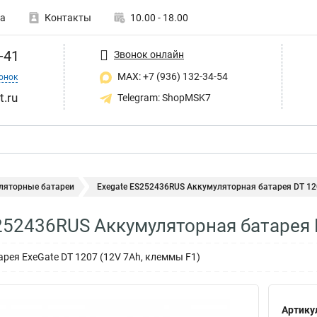
а
Контакты
10.00 - 18.00
-41
Звонок онлайн
MAX: +7 (936) 132-34-54
онок
t.ru
Telegram: ShopMSK7
ляторные батареи
Exegate ES252436RUS Аккумуляторная батарея DT 120
252436RUS Аккумуляторная батарея 
рея ExeGate DT 1207 (12V 7Ah, клеммы F1)
Артику