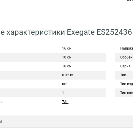
489
е характеристики Exegate ES25243
16 см
Напряж
10 см
Особен
10 см
Серия
0.32 кг
Тип
шт.
Тип из
1
Тип кл
ра
7Ah
ы