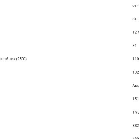
от 
от 
12 
F1
ный ток (25°С)
110
102
Акк
151
1,9
ES