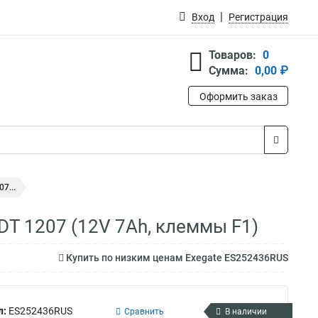
Вход
Регистрация
Товаров:
0
Сумма:
0,00 ₽
Оформить заказ
7...
DT 1207 (12V 7Ah, клеммы F1)
Купить по низким ценам Exegate ES252436RUS
л:
ES252436RUS
Сравнить
В наличии