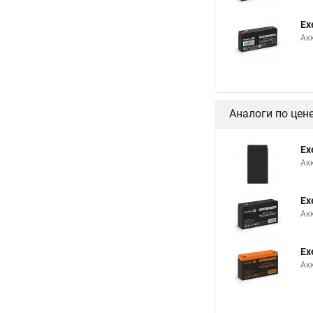
Ex
Ак
Аналоги по цен
Ex
Ак
Ex
Ак
Ex
Ак