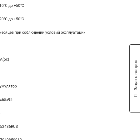
-10°С до +50°С
-20°С до +50°С
месяцев при соблюдении условий эксплуатации
A(5c)
Задать вопрос
умулятор
x65x95
8
252436RUS