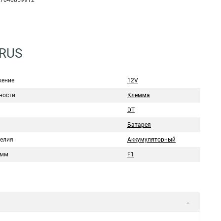
7040859912
6RUS
ение
12V
ности
Клемма
DT
Батарея
делия
Аккумуляторный
емм
F1