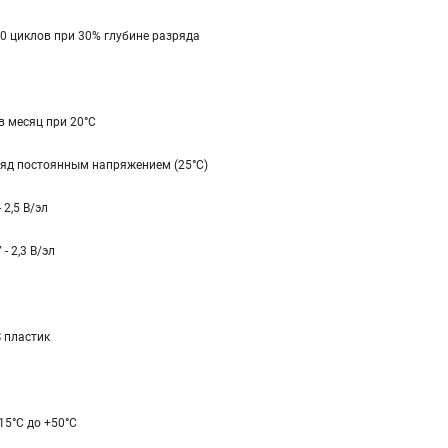
0 циклов при 30% глубине разряда
в месяц при 20°С
яд постоянным напряжением (25°С)
- 2,5 В/эл
 - 2,3 В/эл
 пластик
-15°С до +50°С