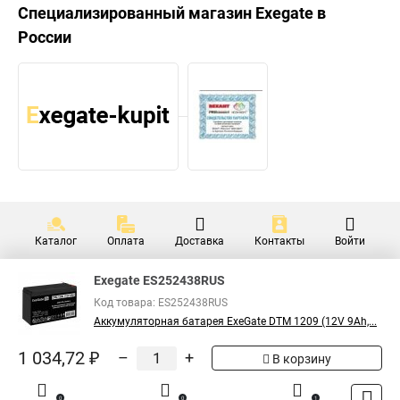
Специализированный магазин
Exegate
в
России
Каталог
Оплата
Доставка
Контакты
Войти
Exegate ES252438RUS
Код товара: ES252438RUS
Аккумуляторная батарея ExeGate DTM 1209 (12V 9Ah,...
1 034,72 ₽
–
+
В корзину
0
0
1