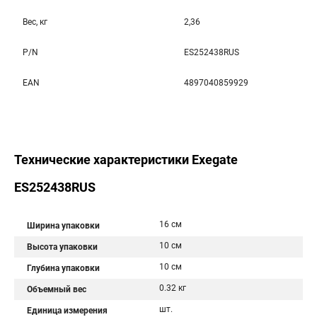
Вес, кг
2,36
P/N
ES252438RUS
EAN
4897040859929
Технические характеристики Exegate
ES252438RUS
16 см
Ширина упаковки
10 см
Высота упаковки
10 см
Глубина упаковки
0.32 кг
Объемный вес
шт.
Единица измерения