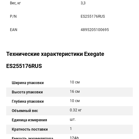
Вес, кг
3,3
P/N
ES255176RUS
EAN
4895205100695
Технические характеристики Exegate
ES255176RUS
10 см
Ширина упаковки
16 см
Высота упаковки
10 см
Глубина упаковки
0.32 кг
Объемный вес
шт.
Единица измерения
1
Кратность поставки
12Ah
Емкость аккумулятора