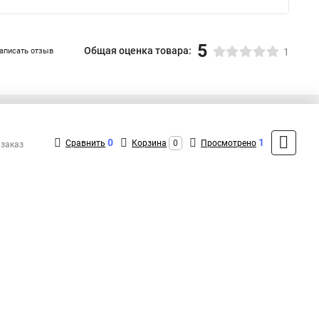
5
Общая оценка товара:
аписать отзыв
1
+7 (495) 432-41-41
Контакты
0
1
Сравнить
Корзина
0
Просмотрено
 заказ
MAX: +7 (936) 132-34-54
ShopMSK7
(Круглосуточно)
info@exegate-kupit.ru
Форма обратной связи