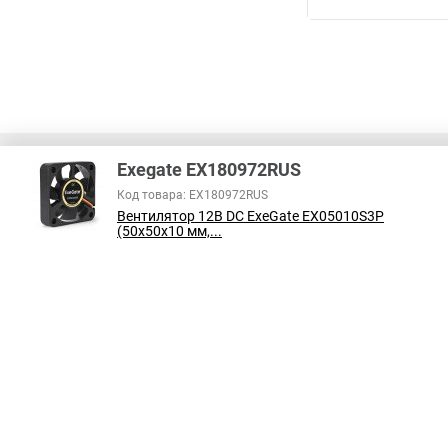
Exegate EX180972RUS
Код товара: EX180972RUS
Вентилятор 12В DC ExeGate EX05010S3P
В соответствии с пунктом 2 статьи 437 ГК РФ, вся информация о това
(50x50x10 мм,...
справочный характер и не является публичной офертой. При покупке
на наличие интересующих вас функций и характеристик.
Принимаем к оплате: