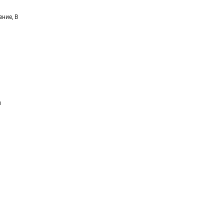
ние, В
и