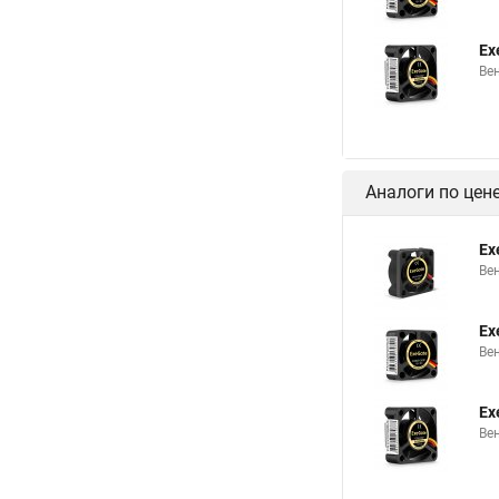
Ex
Вен
Аналоги по цен
Ex
Ве
Ex
Ве
Ex
Вен