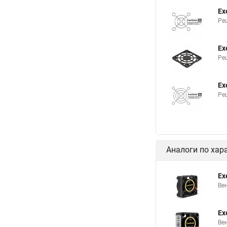
Ex
Ре
Ex
Ре
Ex
Ре
Аналоги по хар
Ex
Ве
Ex
Ве