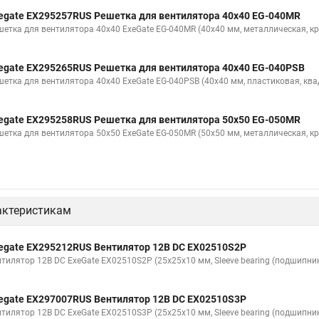
egate EX295257RUS Решетка для вентилятора 40x40 EG-040MR
шетка для вентилятора 40x40 ExeGate EG-040MR (40x40 мм, металлическая, кр
egate EX295265RUS Решетка для вентилятора 40x40 EG-040PSB
шетка для вентилятора 40x40 ExeGate EG-040PSB (40x40 мм, пластиковая, ква
egate EX295258RUS Решетка для вентилятора 50х50 EG-050MR
шетка для вентилятора 50х50 ExeGate EG-050MR (50x50 мм, металлическая, кр
актеристикам
egate EX295212RUS Вентилятор 12В DC EX02510S2P
нтилятор 12В DC ExeGate EX02510S2P (25x25x10 мм, Sleeve bearing (подшипник
egate EX297007RUS Вентилятор 12В DC EX02510S3P
нтилятор 12В DC ExeGate EX02510S3P (25x25x10 мм, Sleeve bearing (подшипник