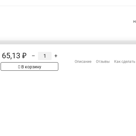
Н
65,13 ₽
–
+
Распродажа
Описание
Отзывы
Как сделать
Сотрудничество
рах на сайте имеет
В корзину
Гарантия
 проверяйте товар
Оплата
Доставка