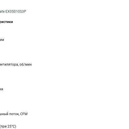
Gate EX05010S3P
еристики
 мм
ентилятора, об/мин
ия
ный поток, CFM
(при 25°C)