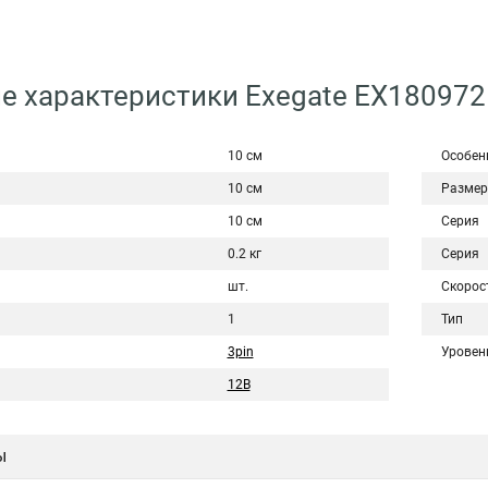
е характеристики Exegate EX18097
10 см
Особен
10 см
Размер
10 см
Серия
0.2 кг
Серия
шт.
Скорос
1
Тип
3pin
Уровен
12В
ы