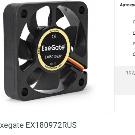
Артику
102
Exegate EX180972RUS