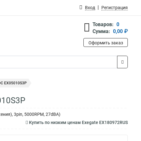
Вход
Регистрация
Товаров:
0
Сумма:
0,00 ₽
Оформить заказ
DC EX05010S3P
010S3P
ения), 3pin, 5000RPM, 27dBA)
Купить по низким ценам Exegate EX180972RUS