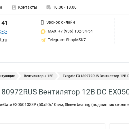
а
Контакты
10.00 - 18.00
-41
Звонок онлайн
MAX: +7 (936) 132-34-54
онок
t.ru
Telegram: ShopMSK7
ктующие
Вентиляторы 12В
Exegate EX180972RUS Вентилятор 12В 
180972RUS Вентилятор 12В DC EX05
eGate EX05010S3P (50x50x10 мм, Sleeve bearing (подшипник скольж