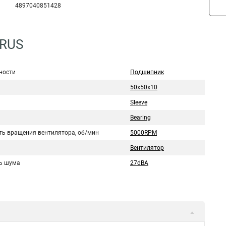
4897040851428
2RUS
ности
Подшипник
50x50x10
Sleeve
Bearing
ть вращения вентилятора, об/мин
5000RPM
Вентилятор
ь шума
27dBA