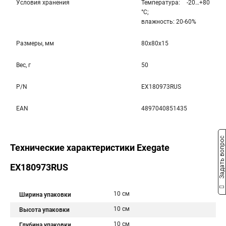
Условия хранения
Температура: -20…+80
°С;
влажность: 20-60%
Размеры, мм
80x80x15
Вес, г
50
P/N
EX180973RUS
EAN
4897040851435
Задать вопрос
Технические характеристики Exegate
EX180973RUS
10 см
Ширина упаковки
10 см
Высота упаковки
10 см
Глубина упаковки