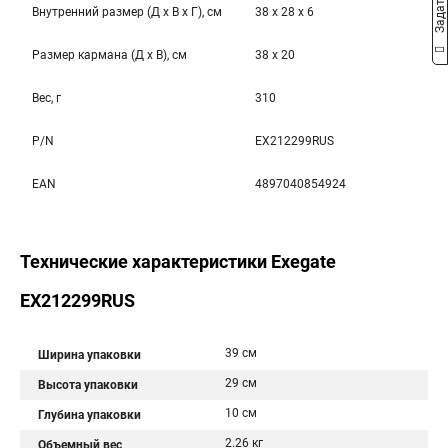
Внутренний размер (Д x В x Г), см
38 x 28 x 6
Размер кармана (Д x В), см
38 x 20
Вес, г
310
P/N
EX212299RUS
EAN
4897040854924
Технические характеристики Exegate
EX212299RUS
39 см
Ширина упаковки
29 см
Высота упаковки
10 см
Глубина упаковки
2.26 кг
Объемный вес