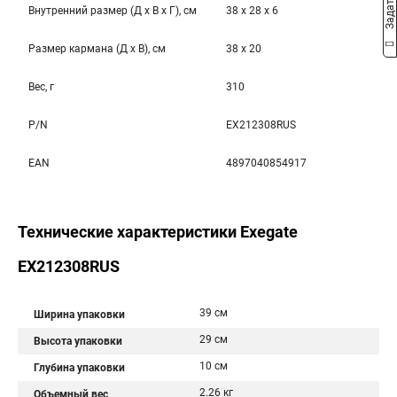
Внутренний размер (Д x В x Г), см
38 x 28 x 6
Размер кармана (Д x В), см
38 x 20
Вес, г
310
P/N
EX212308RUS
EAN
4897040854917
Технические характеристики Exegate
EX212308RUS
39 см
Ширина упаковки
29 см
Высота упаковки
10 см
Глубина упаковки
2.26 кг
Объемный вес