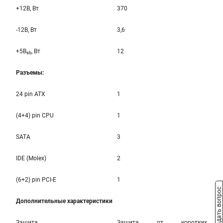
+12B, Вт
370
-12B, Вт
3,6
+5B
, Вт
12
sb
Разъемы:
24 pin ATX
1
(4+4) pin CPU
1
SATA
3
IDE (Molex)
2
(6+2) pin PCI-E
1
Задать вопрос
Дополнительные характеристики
Защита
Защита от коротких