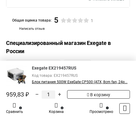
5
Общая оценка товара:
1
Написать отзыв
Специализированный магазин
Exegate
в
России
Exegate EX219457RUS
Код товара: EX219457RUS
Блок питания 500W ExeGate CP500 (ATX, 8cm fan, 24p...
959,83 ₽
–
+
В корзину
0
0
1
Сравнить
Корзина
Просмотрено
Каталог
Оплата
Доставка
Контакты
Войти