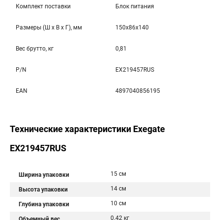
Комплект поставки
Блок питания
Размеры (Ш x В x Г), мм
150x86x140
Вес брутто, кг
0,81
P/N
EX219457RUS
EAN
4897040856195
Технические характеристики Exegate
EX219457RUS
15 см
Ширина упаковки
14 см
Высота упаковки
10 см
Глубина упаковки
0.42 кг
Объемный вес