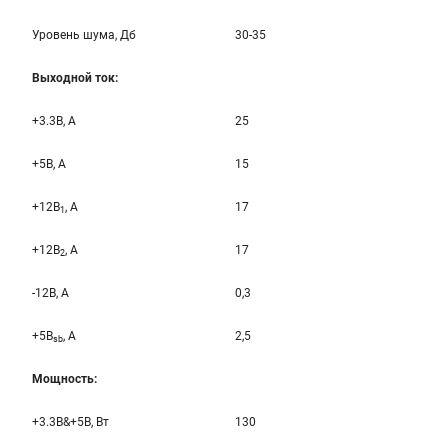
Уровень шума, Дб
30-35
Выходной ток:
+3.3B, А
25
+5B, А
15
+12B
, A
17
1
+12B
, A
17
2
-12B, A
0,3
+5B
, A
2,5
sb
Мощность:
+3.3B&+5B, Вт
130