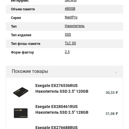
SATA-III
Интерфейс
480GB
Объем памяти
NextPro
Серия
Накопитель
Тип
SSD
Тип изделия
TLC 3D
Тип флэш-памяти
2.5
Форм-фактор
Похожие товары
Exegate EX276536RUS
Накопитель SSD 2.5" 120GB
30,33 ₽
Exegate EX280461RUS
Накопитель SSD 2.5" 128GB
31,08 ₽
Exegate EX276688RUS