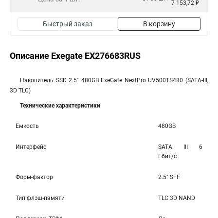
7 153,72 ₽
Быстрый заказ
В корзину
Описание Exegate EX276683RUS
Накопитель SSD 2.5" 480GB ExeGate NextPro UV500TS480 (SATA-III,
3D TLC)
Технические характеристики
Емкость
480GB
Интерфейс
SATA III 6
Гбит/c
Форм-фактор
2.5" SFF
Тип флэш-памяти
TLC 3D NAND