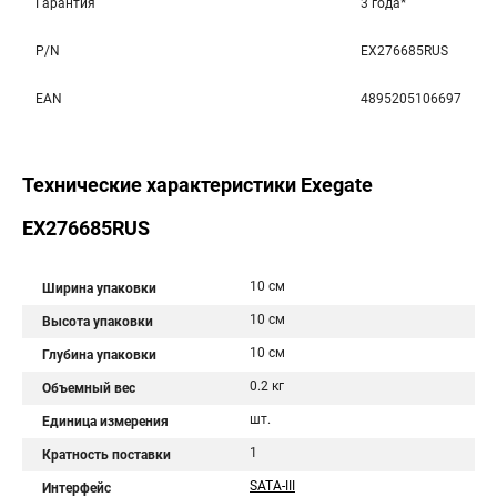
Гарантия
3 года*
P/N
EX276685RUS
EAN
4895205106697
Технические характеристики Exegate
EX276685RUS
10 см
Ширина упаковки
10 см
Высота упаковки
10 см
Глубина упаковки
0.2 кг
Объемный вес
шт.
Единица измерения
1
Кратность поставки
SATA-III
Интерфейс