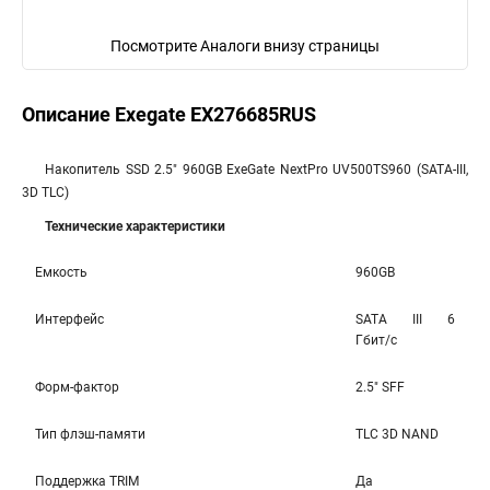
Посмотрите Аналоги внизу страницы
Описание Exegate EX276685RUS
Накопитель SSD 2.5" 960GB ExeGate NextPro UV500TS960 (SATA-III,
3D TLC)
Технические характеристики
Емкость
960GB
Интерфейс
SATA III 6
Гбит/c
Форм-фактор
2.5" SFF
Тип флэш-памяти
TLC 3D NAND
Поддержка TRIM
Да