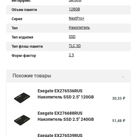
SATA-III
Интерфейс
128GB
Объем памяти
NextPro+
Серия
Накопитель
Тип
SSD
Тип изделия
TLC 3D
Тип флэш-памяти
2.5
Форм-фактор
Похожие товары
Exegate EX276536RUS
Накопитель SSD 2.5" 120GB
30,33 ₽
Exegate EX276688RUS
Накопитель SSD 2.5" 240GB
51,48 ₽
Exegate EX276539RUS