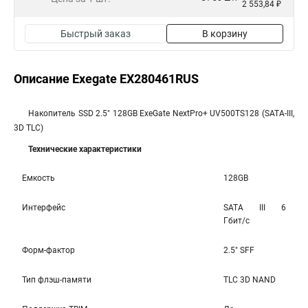
2 553,84 ₽
Быстрый заказ
В корзину
Описание Exegate EX280461RUS
Накопитель SSD 2.5" 128GB ExeGate NextPro+ UV500TS128 (SATA-III,
3D TLC)
Технические характеристики
Емкость
128GB
Интерфейс
SATA III 6
Гбит/c
Форм-фактор
2.5" SFF
Тип флэш-памяти
TLC 3D NAND