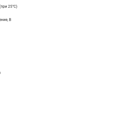
(при 25°C)
ние, В
и