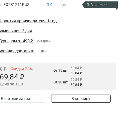
л:
EX281211RUS
Сравнить
В наличии
Гарантия производителя: 1 год
Самовывоз: 2 дня
Курьером от 490 ₽
2-3 дней
Срочная доставка:
1 день
69,84 ₽
70 ₽
Скидка 24%
От 15 шт:
69,84 ₽
69,84 ₽
69,84 ₽
От 30 шт:
Цена за 1 шт.
69,84 ₽
Быстрый заказ
В корзину