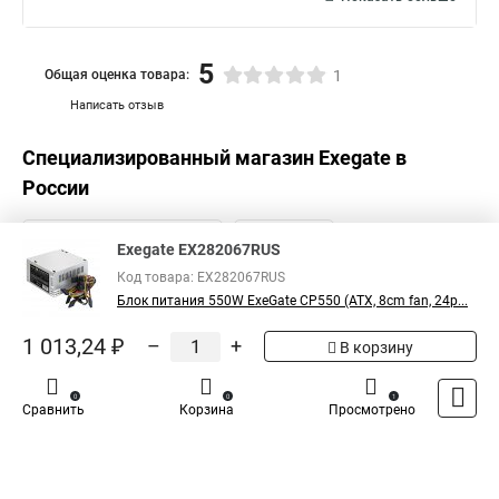
5
Общая оценка товара:
1
Написать отзыв
Специализированный магазин
Exegate
в
России
Exegate EX282067RUS
Код товара: EX282067RUS
Блок питания 550W ExeGate CP550 (ATX, 8cm fan, 24p...
1 013,24 ₽
–
+
В корзину
0
0
1
Сравнить
Корзина
Просмотрено
Каталог
Оплата
Доставка
Контакты
Войти