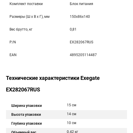
Комплект поставки
Блок питания
Размеры (Ш x В x Г), мм
150x86x140
Вес брутто, кг
0,81
P/N
EX282067RUS
EAN
4895205114487
Технические характеристики Exegate
EX282067RUS
15 см
Ширина упаковки
14 см
Высота упаковки
10 см
Глубина упаковки
0.42 кг
Объемный вес