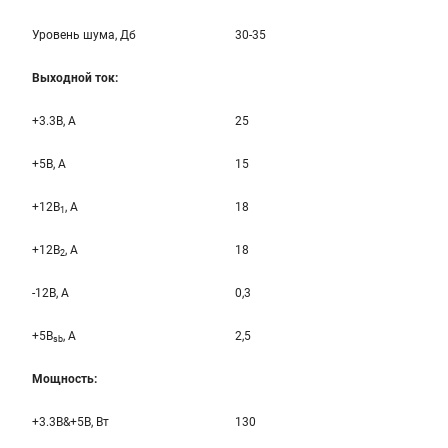
Уровень шума, Дб
30-35
Выходной ток:
+3.3B, А
25
+5B, А
15
+12B
, A
18
1
+12B
, A
18
2
-12B, A
0,3
+5B
, A
2,5
sb
Мощность:
+3.3B&+5B, Вт
130