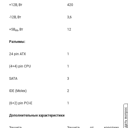
+12B, Вт
420
-12B, Вт
3,6
+5B
, Вт
12
sb
Разъемы:
24 pin ATX
1
(4+4) pin CPU
1
SATA
3
IDE (Molex)
2
(6+2) pin PCI-E
1
Задать вопрос
Дополнительные характеристики
Защита
Защита от коротких