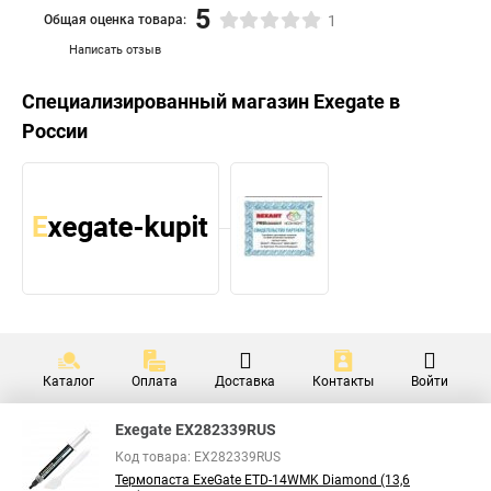
5
Общая оценка товара:
1
Написать отзыв
Специализированный магазин
Exegate
в
России
Каталог
Оплата
Доставка
Контакты
Войти
Exegate EX282339RUS
Код товара: EX282339RUS
Термопаста ExeGate ETD-14WMK Diamond (13,6