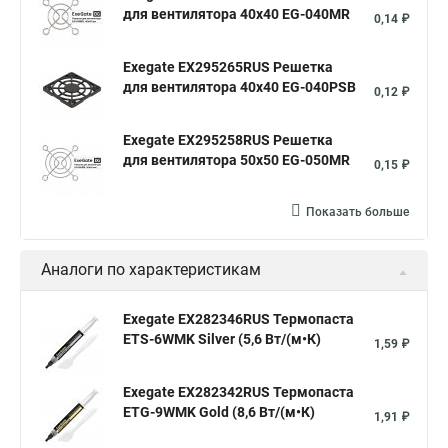
для вентилятора 40x40 EG-040MR
0,14 ₽
Exegate EX295265RUS Решетка
для вентилятора 40x40 EG-040PSB
0,12 ₽
Exegate EX295258RUS Решетка
для вентилятора 50х50 EG-050MR
0,15 ₽
Показать больше
Аналоги по характеристикам
Exegate EX282346RUS Термопаста
ETS-6WMK Silver (5,6 Вт/(м•К)
1,59 ₽
Exegate EX282342RUS Термопаста
ETG-9WMK Gold (8,6 Вт/(м•К)
1,91 ₽