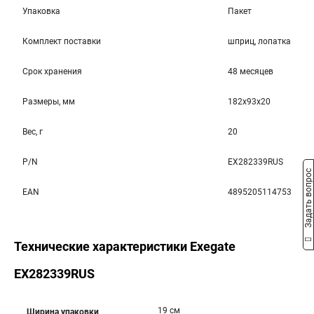
Упаковка
Пакет
Комплект поставки
шприц, лопатка
Срок хранения
48 месяцев
Размеры, мм
182x93x20
Вес, г
20
P/N
EX282339RUS
Задать вопрос
EAN
4895205114753
Технические характеристики Exegate
EX282339RUS
19 см
Ширина упаковки