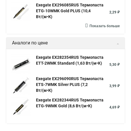
Exegate EX296085RUS Термопаста
ETG-10WMK Gold PLUS (10,4
2,29 ₽
Вт/(м•К)
Показать больше
Аналоги по цене
Exegate EX282354RUS Термопаста
ETТ-2WMK Standard (1,63 Вт/(м•К)
5,30 ₽
Exegate EX296090RUS Термопаста
ETS-7WMK Silver PLUS (7,2
3,99 ₽
Вт/(м•К)
Exegate EX282344RUS Термопаста
ETG-9WMK Gold (8,6 Вт/(м•К)
4,69 ₽