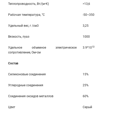
Теплопроводность, Вт/(м•К)
>13,6
Рабочая температура, °C
-50~350
Удельный вес, г /см3
3,25
Вязкость, пуаз
1000
13
Удельное объемное электрическое
3.9*10
сопротивление, Ом•см
Состав
Силиконовые соединения
15%
Углеродные соединения
25%
Соединения оксидов металлов
60%
Цвет
Серый