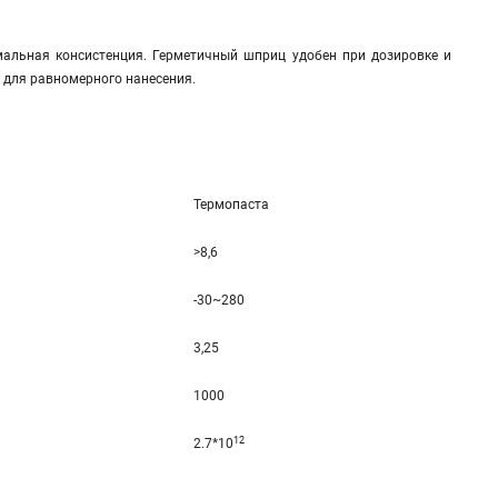
мальная консистенция. Герметичный шприц удобен при дозировке и
 для равномерного нанесения.
Термопаста
>8,6
-30~280
3,25
1000
12
2.7*10