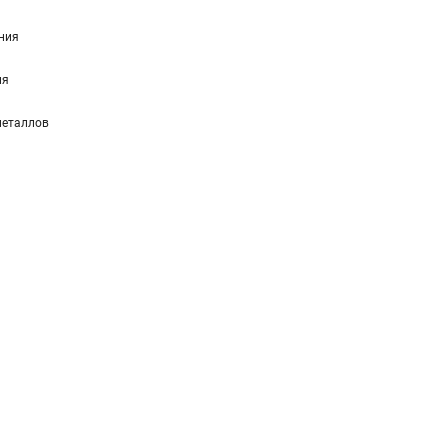
ния
ия
металлов