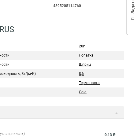
4895205114760
5RUS
20г
ности
Лопатка
ности
Шприц
оводность, Вт/(м•К)
8,6
Термопаста
Gold
углая, никель)
0,13 ₽