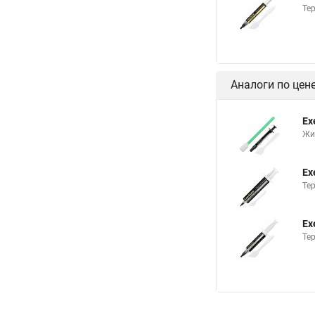
Тер
Аналоги по цен
Ex
Жи
Ex
Тер
Ex
Те