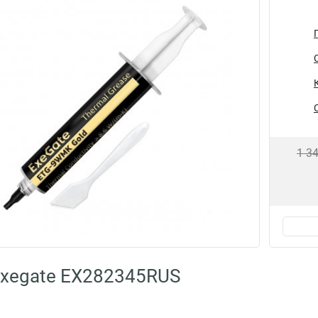
1 3
Exegate EX282345RUS