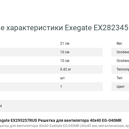
е характеристики Exegate EX28234
21 см
Вес
10 см
Особен
10 см
Особен
0.42 кг
Теплопр
шт.
Тип
1
Цвет
ы
egate EX295257RUS Решетка для вентилятора 40x40 EG-040MR
шетка для вентилятора 40x40 ExeGate EG-040MR (40x40 мм, металлическая, кр