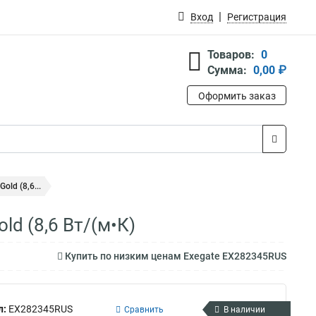
Вход
Регистрация
Товаров:
0
Сумма:
0,00 ₽
Оформить заказ
ld (8,6...
d (8,6 Вт/(м•К)
Купить по низким ценам Exegate EX282345RUS
л:
EX282345RUS
Сравнить
В наличии