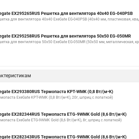
egate EX295265RUS Решетка для вентилятора 40x40 EG-040PSB
шетка для вентилятора 40x40 ExeGate EG-040PSB (40x40 мм, пластиковая, ква
egate EX295258RUS Решетка для вентилятора 50х50 EG-050MR
шетка для вентилятора 50х50 ExeGate EG-050MR (50x50 мм, металлическая, кр
актеристикам
egate EX293380RUS Термопаста KPT-WMK (0,8 Вт/(м•К)
мопаста ExeGate KPT-WMK (0,8 Вт/(м•К), 20г, шприц с лопаткой)
egate EX282344RUS Термопаста ETG-9WMK Gold (8,6 Вт/(м•К)
мопаста ExeGate ETG-9WMK Gold (8,6 Вт/(м•К), 8г, шприц с лопаткой)
egate EX282343RUS Термопаста ETG-9WMK Gold (8,6 Вт/(м•К)