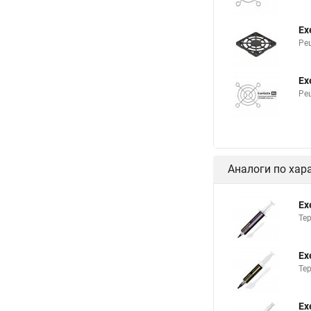
Ex
Ре
Ex
Ре
Аналоги по хар
Ex
Тер
Ex
Тер
Ex