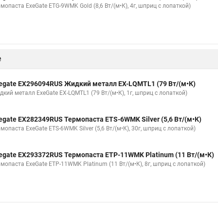
мопаста ExeGate ETG-9WMK Gold (8,6 Вт/(м•К), 4г, шприц с лопаткой)
е
egate EX296094RUS Жидкий металл EX-LQMTL1 (79 Вт/(м•К)
дкий металл ExeGate EX-LQMTL1 (79 Вт/(м•К), 1г, шприц с лопаткой)
egate EX282349RUS Термопаста ETS-6WMK Silver (5,6 Вт/(м•К)
мопаста ExeGate ETS-6WMK Silver (5,6 Вт/(м•К), 30г, шприц с лопаткой)
egate EX293372RUS Термопаста ETP-11WMK Platinum (11 Вт/(м•К)
рмопаста ExeGate ETP-11WMK Platinum (11 Вт/(м•К), 8г, шприц с лопаткой)