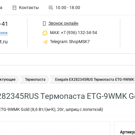
а
Контакты
10.00 - 18.00
-41
Звонок онлайн
MAX: +7 (936) 132-34-54
онок
t.ru
Telegram: ShopMSK7
ктующие
Термопаста
Exegate EX282345RUS Термопаста ETG-9WMK Go
282345RUS Термопаста ETG-9WMK Gol
TG-9WMK Gold (8,6 Вт/(м•К), 20г, шприц с лопаткой)
Артику