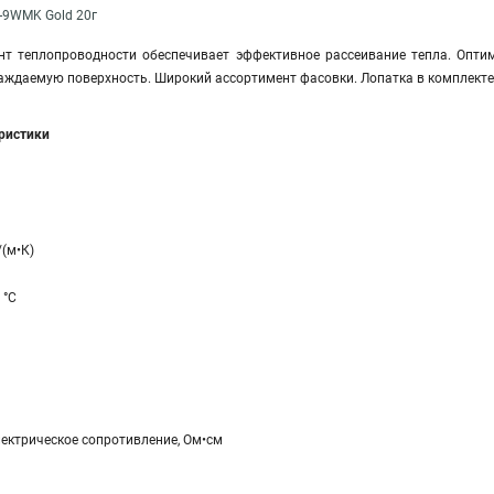
-9WMK Gold 20г
т теплопроводности обеспечивает эффективное рассеивание тепла. Опти
аждаемую поверхность. Широкий ассортимент фасовки. Лопатка в комплекте
еристики
/(м•К)
 °C
ектрическое сопротивление, Ом•см