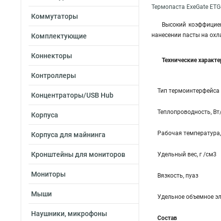
Термопаста ExeGate ETG
Коммутаторы
Высокий коэффициен
нанесении пасты на охл
Комплектующие
Коннекторы
Технические характ
Контроллеры
Тип термоинтерфейса
Концентраторы/USB Hub
Теплопроводность, Вт
Корпуса
Рабочая температура,
Корпуса для майнинга
Кронштейны для мониторов
Удельный вес, г /см3
Мониторы
Вязкость, пуаз
Мыши
Удельное объемное эл
Наушники, микрофоны
Состав