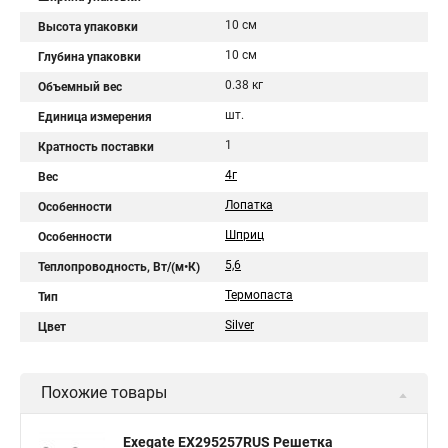
10 см
Высота упаковки
10 см
Глубина упаковки
0.38 кг
Объемный вес
шт.
Единица измерения
1
Кратность поставки
4г
Вес
Лопатка
Особенности
Шприц
Особенности
5,6
Теплопроводность, Вт/(м•К)
Термопаста
Тип
Silver
Цвет
Похожие товары
Exegate EX295257RUS Решетка