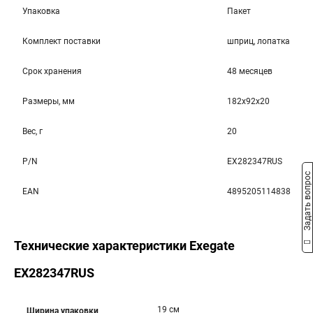
Упаковка
Пакет
Комплект поставки
шприц, лопатка
Срок хранения
48 месяцев
Размеры, мм
182x92x20
Вес, г
20
P/N
EX282347RUS
Задать вопрос
EAN
4895205114838
Технические характеристики Exegate
EX282347RUS
19 см
Ширина упаковки