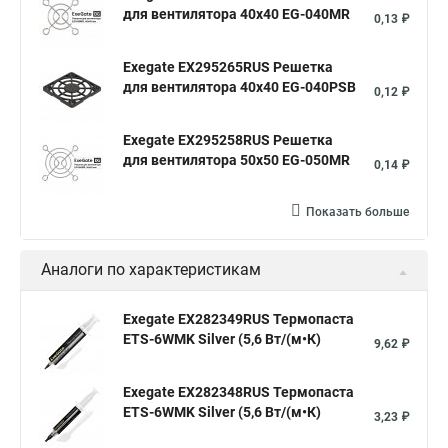
для вентилятора 40x40 EG-040MR
0,13 ₽
Exegate EX295265RUS Решетка
для вентилятора 40x40 EG-040PSB
0,12 ₽
Exegate EX295258RUS Решетка
для вентилятора 50х50 EG-050MR
0,14 ₽
Показать больше
Аналоги по характеристикам
Exegate EX282349RUS Термопаста
ETS-6WMK Silver (5,6 Вт/(м•К)
9,62 ₽
Exegate EX282348RUS Термопаста
ETS-6WMK Silver (5,6 Вт/(м•К)
3,23 ₽