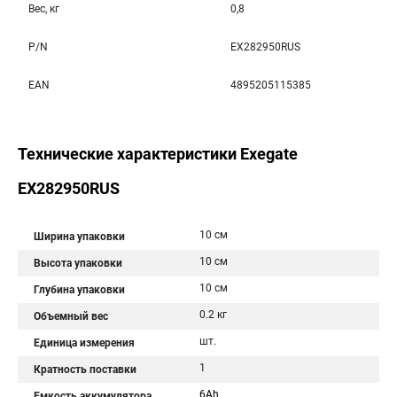
Вес, кг
0,8
P/N
EX282950RUS
EAN
4895205115385
Технические характеристики Exegate
EX282950RUS
10 см
Ширина упаковки
10 см
Высота упаковки
10 см
Глубина упаковки
0.2 кг
Объемный вес
шт.
Единица измерения
1
Кратность поставки
6Ah
Емкость аккумулятора