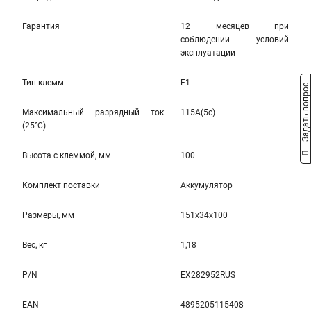
Гарантия
12 месяцев при
соблюдении условий
эксплуатации
Тип клемм
F1
Задать вопрос
Максимальный разрядный ток
115A(5c)
(25°С)
Высота c клеммой, мм
100
Комплект поставки
Аккумулятор
Размеры, мм
151x34x100
Вес, кг
1,18
P/N
EX282952RUS
EAN
4895205115408