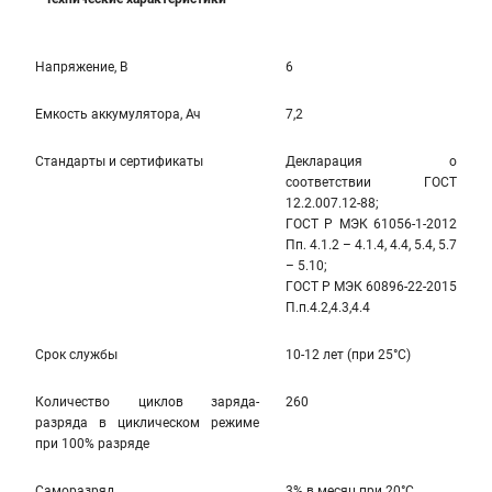
Напряжение, В
6
Емкость аккумулятора, Ач
7,2
Стандарты и сертификаты
Декларация о
соответствии ГОСТ
12.2.007.12-88;
ГОСТ Р МЭК 61056-1-2012
Пп. 4.1.2 – 4.1.4, 4.4, 5.4, 5.7
– 5.10;
ГОСТ Р МЭК 60896-22-2015
П.п.4.2,4.3,4.4
Срок службы
10-12 лет (при 25°С)
Количество циклов заряда-
260
разряда в циклическом режиме
при 100% разряде
Саморазряд
3% в месяц при 20°С