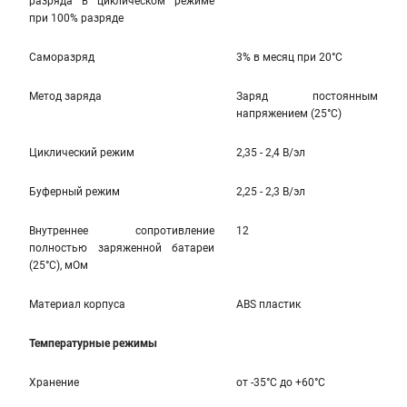
разряда в циклическом режиме
при 100% разряде
Саморазряд
3% в месяц при 20°С
Метод заряда
Заряд постоянным
напряжением (25°С)
Циклический режим
2,35 - 2,4 В/эл
Буферный режим
2,25 - 2,3 В/эл
Внутреннее сопротивление
12
полностью заряженной батареи
(25°С), мОм
Материал корпуса
ABS пластик
Температурные режимы
Хранение
от -35°С до +60°С