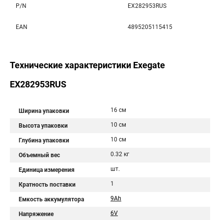
P/N
EX282953RUS
EAN
4895205115415
Технические характеристики Exegate
EX282953RUS
16 см
Ширина упаковки
10 см
Высота упаковки
10 см
Глубина упаковки
0.32 кг
Объемный вес
шт.
Единица измерения
1
Кратность поставки
9Ah
Емкость аккумулятора
6V
Напряжение