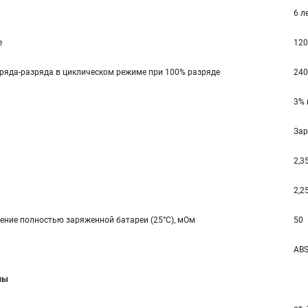
6 л
е
120
ряда-разряда в циклическом режиме при 100% разряде
240
3% 
Зар
2,35
2,25
ение полностью заряженной батареи (25°С), мОм
50
ABS
мы