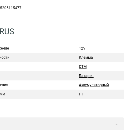
5205115477
9RUS
ение
12V
ности
Клемма
DTM
Батарея
делия
Аккумуляторный
емм
F1