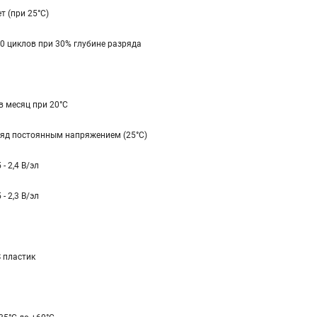
ет (при 25°С)
0 циклов при 30% глубине разряда
в месяц при 20°С
яд постоянным напряжением (25°С)
 - 2,4 В/эл
 - 2,3 В/эл
 пластик