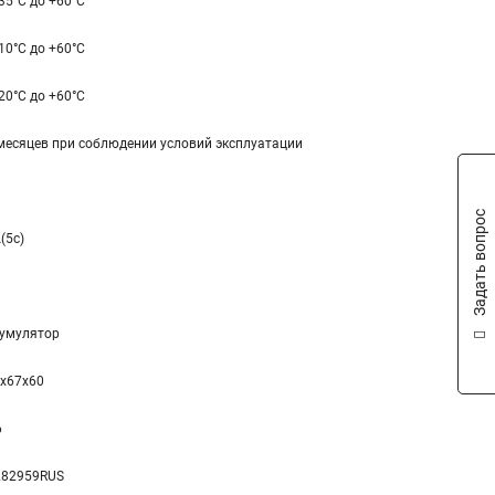
-35°С до +60°С
-10°С до +60°С
-20°С до +60°С
месяцев при соблюдении условий эксплуатации
Задать вопрос
(5c)
умулятор
x67x60
6
282959RUS