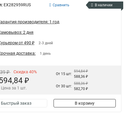
л:
EX282959RUS
Сравнить
В наличии
Гарантия производителя: 1 год
Самовывоз: 2 дня
Курьером от 490 ₽
2-3 дней
Срочная доставка:
1 день
594,84 ₽
,39 ₽
Скидка 40%
От 15 шт:
588,36 ₽
594,84 ₽
588,36 ₽
От 30 шт:
Цена за 1 шт.
582,70 ₽
Быстрый заказ
В корзину