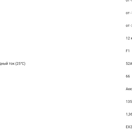
от 
от 
от 
12 
F1
ный ток (25°С)
52A
66
Акк
135
1,3
EX