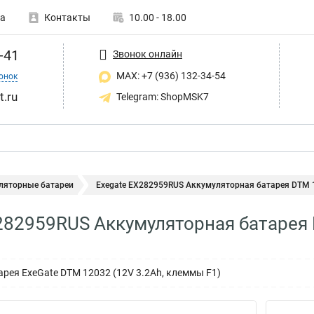
а
Контакты
10.00 - 18.00
-41
Звонок онлайн
MAX: +7 (936) 132-34-54
онок
t.ru
Telegram: ShopMSK7
ляторные батареи
Exegate EX282959RUS Аккумуляторная батарея DTM 1
282959RUS Аккумуляторная батарея 
рея ExeGate DTM 12032 (12V 3.2Ah, клеммы F1)