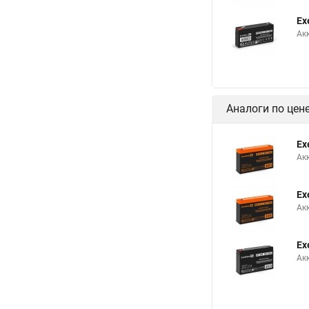
Ex
Ак
Аналоги по цен
Ex
Ак
Ex
Ак
Ex
Ак