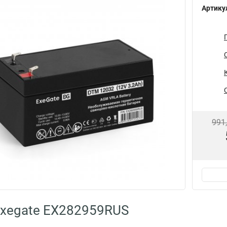
Артику
991
Exegate EX282959RUS