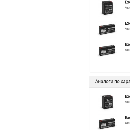
Ex
Ак
Ex
Ак
Ex
Ак
Аналоги по хар
Ex
Ак
Ex
Ак