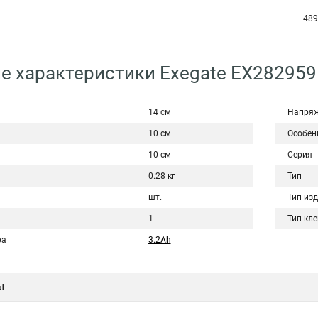
489
е характеристики Exegate EX28295
14 см
Напряж
10 см
Особен
10 см
Серия
0.28 кг
Тип
шт.
Тип из
1
Тип кл
ра
3.2Ah
ы