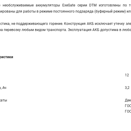
е необслуживаемые аккумуляторы ExeGate серии DTM изготовлены по 
ированы для работы в режиме постоянного подзаряда (буферный режим) или
стика, не поддерживающего горение. Конструкция АКБ исключает утечку эле
на перевозку любым видом транспорта. Эксплуатация АКБ допустима в любо
еристики
12
, Ач
3,2
каты
Дек
ГОС
ГОС