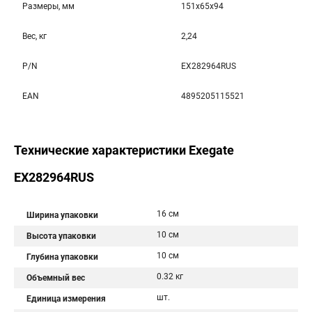
Размеры, мм
151x65x94
Вес, кг
2,24
P/N
EX282964RUS
EAN
4895205115521
Технические характеристики Exegate
EX282964RUS
16 см
Ширина упаковки
10 см
Высота упаковки
10 см
Глубина упаковки
0.32 кг
Объемный вес
шт.
Единица измерения