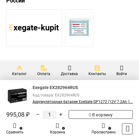
России
Каталог
Оплата
Доставка
Контакты
Войти
Exegate EX282964RUS
Код товара: EX282964RUS
Аккумуляторная батарея ExeGate GP1272 (12V 7.2Ah 1...
995,08 ₽
–
+
В корзину
0
0
1
Сравнить
Корзина
Просмотрено