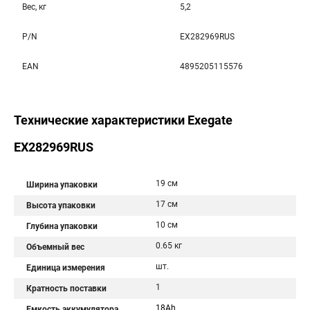
Вес, кг
5,2
P/N
EX282969RUS
EAN
4895205115576
Технические характеристики Exegate
EX282969RUS
19 см
Ширина упаковки
17 см
Высота упаковки
10 см
Глубина упаковки
0.65 кг
Объемный вес
шт.
Единица измерения
1
Кратность поставки
18Ah
Емкость аккумулятора