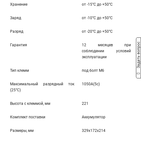
Хранение
от -15°С до +50°С
Заряд
от -10°С до +50°С
Разряд
от -20°С до +50°С
Задать вопрос
Гарантия
12 месяцев при
соблюдении условий
эксплуатации
Тип клемм
под болт M6
Максимальный разрядный ток
1050A(5c)
(25°С)
Высота c клеммой, мм
221
Комплект поставки
Аккумулятор
Размеры, мм
329x172x214