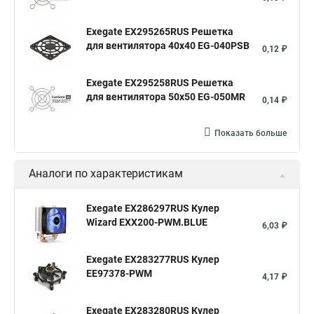
Exegate EX295265RUS Решетка
для вентилятора 40x40 EG-040PSB
0,12 ₽
Exegate EX295258RUS Решетка
для вентилятора 50х50 EG-050MR
0,14 ₽
Показать больше
Аналоги по характеристикам
Exegate EX286297RUS Кулер
Wizard EXX200-PWM.BLUE
6,03 ₽
Exegate EX283277RUS Кулер
EE97378-PWM
4,17 ₽
Exegate EX283280RUS Кулер