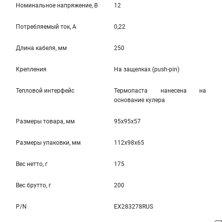
Номинальное напряжение, В
12
Потребляемый ток, А
0,22
Длина кабеля, мм
250
Крепления
На защелкаx (push-pin)
Тепловой интерфейс
Термопаста нанесена на
основание кулера
Размеры товара, мм
95x95x57
Размеры упаковки, мм
112x98x65
Вес нетто, г
175
Вес брутто, г
200
P/N
EX283278RUS