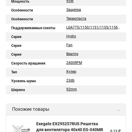
95W
Мощность
Защелка
Особенности
Термопаста
Особенности
LGA775/1150/1151/1155/1156/1200
Поддерживаемые сокеты
Hydro
Серия
Fan
Серия
Bearing
Серия
2400RPM
Скорость вращения
Кулер
Тип
23db
Уровень шума
92mm
Ширина
Похожие товары
Exegate EX295257RUS Решетка
для вентилятора 40x40 EG-040MR
0,13 ₽