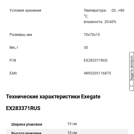
Условия хранения
Температура: -20…+80
°С;
влажность: 20-60%
Размеры, мм
70x70x15
Вес, г
30
Задать вопрос
P/N
EX283371RUS
EAN
4895205116870
Технические характеристики Exegate
EX283371RUS
10 см
Ширина упаковки
10 см
Высота упаковки