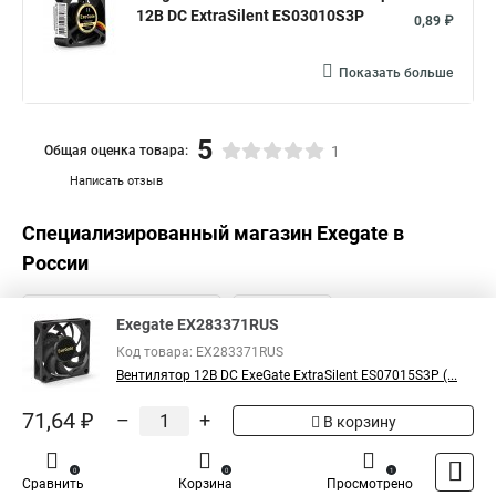
12В DC ExtraSilent ES03010S3P
0,89 ₽
Показать больше
5
Общая оценка товара:
1
Написать отзыв
Специализированный магазин
Exegate
в
России
Exegate EX283371RUS
Код товара: EX283371RUS
Вентилятор 12В DC ExeGate ExtraSilent ES07015S3P (...
71,64 ₽
–
+
В корзину
0
0
1
Сравнить
Корзина
Просмотрено