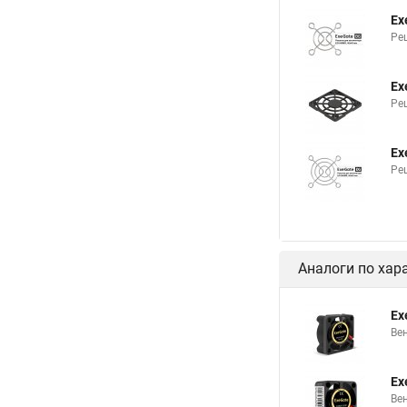
Ex
Ре
Ex
Ре
Ex
Ре
Аналоги по хар
Ex
Ве
Ex
Ве