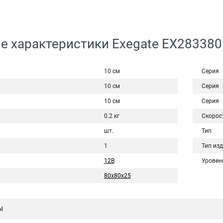
е характеристики Exegate EX28338
10 см
Серия
10 см
Серия
10 см
Серия
0.2 кг
Скорос
шт.
Тип
1
Тип из
12В
Уровен
80x80x25
ы