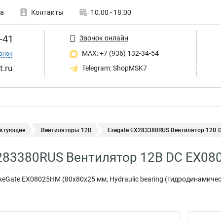
а
Контакты
10.00 - 18.00
-41
Звонок онлайн
MAX: +7 (936) 132-34-54
онок
t.ru
Telegram: ShopMSK7
ктующие
Вентиляторы 12В
Exegate EX283380RUS Вентилятор 12В
X283380RUS Вентилятор 12В DC EX0
xeGate EX08025HM (80x80x25 мм, Hydraulic bearing (гидродинамичес