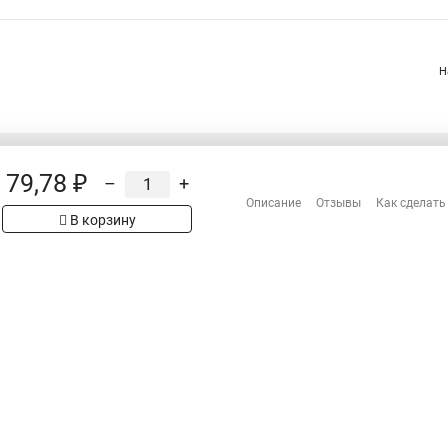
Н
79,78 ₽
–
+
Распродажа
Описание
Отзывы
Как сделать
Сотрудничество
рах на сайте имеет
В корзину
Гарантия
 проверяйте товар
Оплата
Доставка