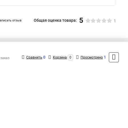
5
Общая оценка товара:
аписать отзыв
1
+7 (495) 432-41-41
Контакты
0
1
Сравнить
Корзина
0
Просмотрено
 заказ
MAX: +7 (936) 132-34-54
ShopMSK7
(Круглосуточно)
info@exegate-kupit.ru
Форма обратной связи