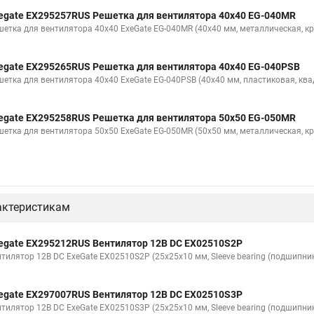
egate EX295257RUS Решетка для вентилятора 40x40 EG-040MR
шетка для вентилятора 40x40 ExeGate EG-040MR (40x40 мм, металлическая, кр
egate EX295265RUS Решетка для вентилятора 40x40 EG-040PSB
шетка для вентилятора 40x40 ExeGate EG-040PSB (40x40 мм, пластиковая, ква
egate EX295258RUS Решетка для вентилятора 50х50 EG-050MR
шетка для вентилятора 50х50 ExeGate EG-050MR (50x50 мм, металлическая, кр
актеристикам
egate EX295212RUS Вентилятор 12В DC EX02510S2P
нтилятор 12В DC ExeGate EX02510S2P (25x25x10 мм, Sleeve bearing (подшипник
egate EX297007RUS Вентилятор 12В DC EX02510S3P
нтилятор 12В DC ExeGate EX02510S3P (25x25x10 мм, Sleeve bearing (подшипник