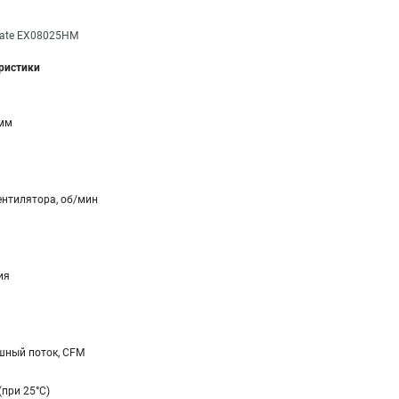
Gate EX08025HM
еристики
 мм
ентилятора, об/мин
ия
ный поток, CFM
(при 25°C)