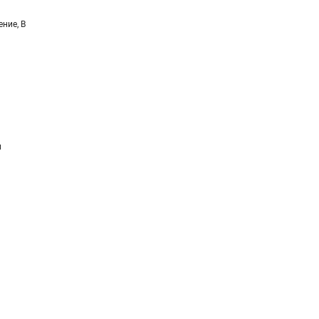
ние, В
и