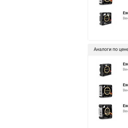
Ex
Ве
Аналоги по цен
Ex
Ве
Ex
Ве
Ex
Вен