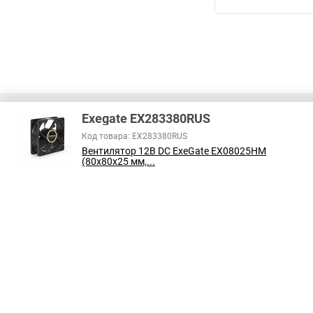
Exegate EX283380RUS
Код товара: EX283380RUS
Вентилятор 12В DC ExeGate EX08025HM
В соответствии с пунктом 2 статьи 437 ГК РФ, вся информация о това
(80x80x25 мм,...
справочный характер и не является публичной офертой. При покупке
на наличие интересующих вас функций и характеристик.
Принимаем к оплате: