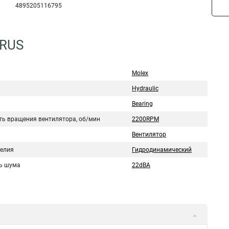
4895205116795
0RUS
Molex
Hydraulic
Bearing
ть вращения вентилятора, об/мин
2200RPM
Вентилятор
делия
Гидродинамический
ь шума
22dBA