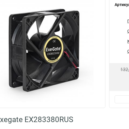
Артику
132
Exegate EX283380RUS