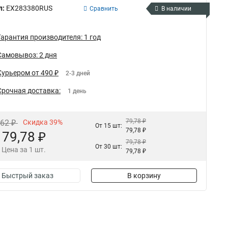
л:
EX283380RUS
Сравнить
В наличии
Гарантия производителя: 1 год
Самовывоз: 2 дня
Курьером от 490 ₽
2-3 дней
Срочная доставка:
1 день
79,78 ₽
,62 ₽
Скидка 39%
От 15 шт:
79,78 ₽
79,78 ₽
79,78 ₽
От 30 шт:
Цена за 1 шт.
79,78 ₽
Быстрый заказ
В корзину