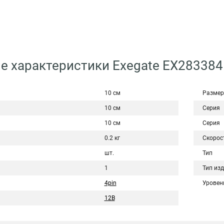
е характеристики Exegate EX28338
10 см
Размер
10 см
Серия
10 см
Серия
0.2 кг
Скорос
шт.
Тип
1
Тип из
4pin
Уровен
12В