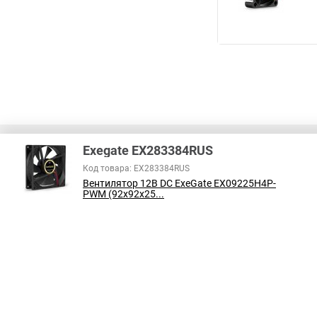
Exegate EX283384RUS
Код товара: EX283384RUS
Вентилятор 12В DC ExeGate EX09225H4P-
В соответствии с пунктом 2 статьи 437 ГК РФ, вся информация о това
PWM (92x92x25...
справочный характер и не является публичной офертой. При покупке
на наличие интересующих вас функций и характеристик.
Принимаем к оплате: