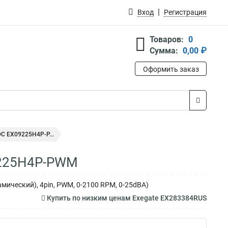
Вход
Регистрация
Товаров:
0
Сумма:
0,00 ₽
Оформить заказ
C EX09225H4P-P...
9225H4P-PWM
мический), 4pin, PWM, 0-2100 RPM, 0-25dBA)
Купить по низким ценам Exegate EX283384RUS