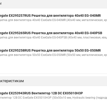
ы
egate EX295257RUS Решетка для вентилятора 40x40 EG-040MR
шетка для вентилятора 40x40 ExeGate EG-040MR (40x40 мм, металлическая, кр
egate EX295265RUS Решетка для вентилятора 40x40 EG-040PSB
шетка для вентилятора 40x40 ExeGate EG-040PSB (40x40 мм, пластиковая, ква
egate EX295258RUS Решетка для вентилятора 50х50 EG-050MR
шетка для вентилятора 50х50 ExeGate EG-050MR (50x50 мм, металлическая, кр
актеристикам
egate EX253943RUS Вентилятор 12В DC EX05010H3P
нтилятор 12В DC ExeGate EX05010H3P (50x50x10 мм, Hydraulic bearing (гидрод