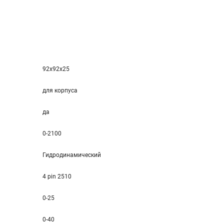
92x92x25
для корпуса
да
0-2100
Гидродинамический
4 pin 2510
0-25
0-40