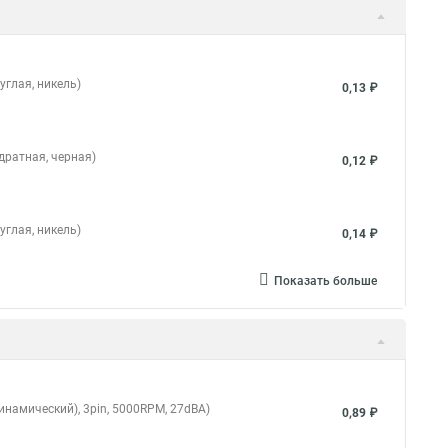
углая, никель)
0,13 ₽
дратная, черная)
0,12 ₽
углая, никель)
0,14 ₽
Показать больше
инамический), 3pin, 5000RPM, 27dBA)
0,89 ₽