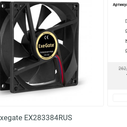
Артику
262
Exegate EX283384RUS