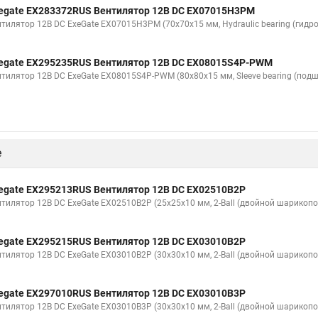
egate EX283372RUS Вентилятор 12В DC EX07015H3PM
нтилятор 12В DC ExeGate EX07015H3PM (70x70x15 мм, Hydraulic bearing (гидр
egate EX295235RUS Вентилятор 12В DC EX08015S4P-PWM
нтилятор 12В DC ExeGate EX08015S4P-PWM (80x80x15 мм, Sleeve bearing (подши
е
egate EX295213RUS Вентилятор 12В DC EX02510B2P
нтилятор 12В DC ExeGate EX02510B2P (25x25x10 мм, 2-Ball (двойной шарикопо
egate EX295215RUS Вентилятор 12В DC EX03010B2P
нтилятор 12В DC ExeGate EX03010B2P (30x30x10 мм, 2-Ball (двойной шарикопо
egate EX297010RUS Вентилятор 12В DC EX03010B3P
нтилятор 12В DC ExeGate EX03010B3P (30x30x10 мм, 2-Ball (двойной шарикопо