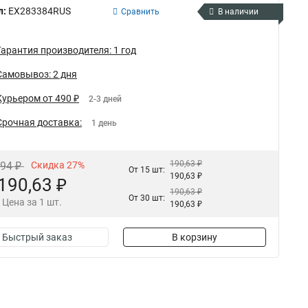
л:
EX283384RUS
Сравнить
В наличии
Гарантия производителя: 1 год
Самовывоз: 2 дня
Курьером от 490 ₽
2-3 дней
Срочная доставка:
1 день
190,63 ₽
,94 ₽
Скидка 27%
От 15 шт:
190,63 ₽
190,63 ₽
190,63 ₽
От 30 шт:
Цена за 1 шт.
190,63 ₽
Быстрый заказ
В корзину