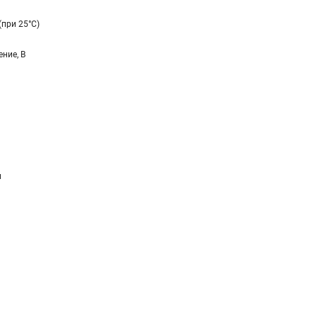
(при 25°C)
ние, В
и