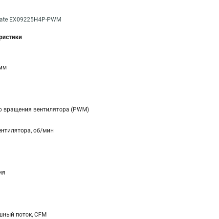
Gate EX09225H4P-PWM
еристики
 мм
ю вращения вентилятора (PWM)
ентилятора, об/мин
ия
ный поток, CFM