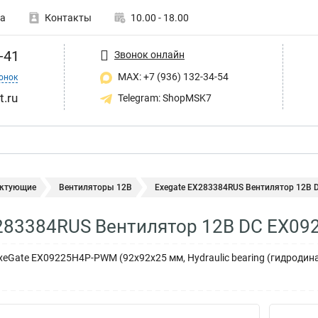
а
Контакты
10.00 - 18.00
-41
Звонок онлайн
MAX: +7 (936) 132-34-54
онок
t.ru
Telegram: ShopMSK7
ктующие
Вентиляторы 12В
Exegate EX283384RUS Вентилятор 12В D
X283384RUS Вентилятор 12В DC EX0
eGate EX09225H4P-PWM (92x92x25 мм, Hydraulic bearing (гидродина