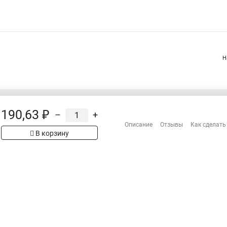
Н
190,63 ₽
–
+
Распродажа
Описание
Отзывы
Как сделать
Сотрудничество
рах на сайте имеет
В корзину
Гарантия
 проверяйте товар
Оплата
Доставка