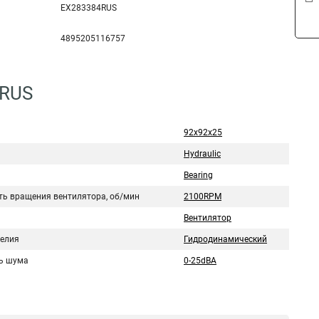
EX283384RUS
4895205116757
4RUS
92x92x25
Hydraulic
Bearing
ть вращения вентилятора, об/мин
2100RPM
Вентилятор
делия
Гидродинамический
ь шума
0-25dBA