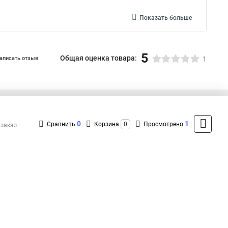
Показать больше
5
Общая оценка товара:
аписать отзыв
1
+7 (495) 432-41-41
Контакты
0
1
Сравнить
Корзина
0
Просмотрено
 заказ
MAX: +7 (936) 132-34-54
ShopMSK7
(Круглосуточно)
info@exegate-kupit.ru
Форма обратной связи