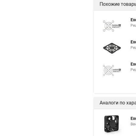
Похожие товар
Ex
Ре
Ex
Ре
Ex
Ре
Аналоги по хар
Ex
Ве