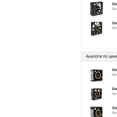
Ex
Ве
Ex
Ве
Аналоги по цен
Ex
Ве
Ex
Ве
Ex
Ве