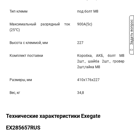
Тип клемм
под болт M8
Задать вопрос
Максимальный разрядный ток
900A(5c)
(25°С)
Высота c клеммой, мм
227
Комплект поставки
Коробка, АКБ, болт М8
2шт., шайба 2шт., гровер
2шт,гайка М8
Размеры, мм
410x176x227
Вес, кг
34,8
Технические характеристики Exegate
EX285657RUS