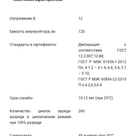
Напряжение, В
12
Емкость аккумулятора, Ач
120
Стандарты и сертификаты
Декларация о
соответствии ГОСТ
12.2.007.12-88;
ГОСТ Р МЭК 61056-1-2012
Пп. 4.1.2 – 4.1.4, 4.4, 5.4, 5.7
– 5.10;
ГОСТ Р МЭК 60896-22-2015
П.п.4.2,4.3,4.4
Срок службы
10-12 лет (при 25°С)
Количество циклов заряда-
260
разряда в циклическом режиме
при 100% разряде
Саморазряд
3% в месяц при 20°С