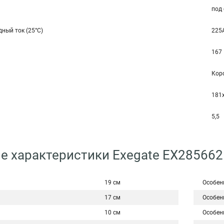
под
ный ток (25°С)
225A
167
Коро
181
5,5
е характеристики Exegate EX28566
19 см
Особен
17 см
Особен
10 см
Особен