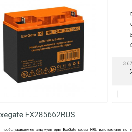
3 6
Exegate EX285662RUS
е необслуживаемые аккумуляторы ExeGate серии HRL изготовлены по 