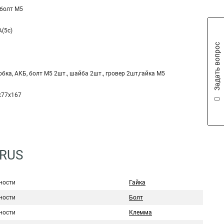
 болт M5
(5c)
Задать вопрос
бка, АКБ, болт М5 2шт., шайба 2шт., гровер 2шт,гайка М5
x77x167
2RUS
ности
Гайка
ности
Болт
ности
Клемма