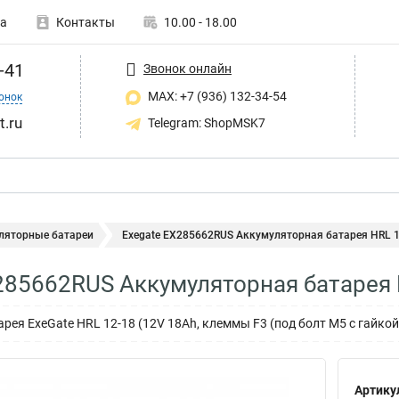
а
Контакты
10.00 - 18.00
-41
Звонок онлайн
MAX: +7 (936) 132-34-54
онок
t.ru
Telegram: ShopMSK7
ляторные батареи
Exegate EX285662RUS Аккумуляторная батарея HRL 12
285662RUS Аккумуляторная батарея 
ея ExeGate HRL 12-18 (12V 18Ah, клеммы F3 (под болт М5 с гайкой
Артику