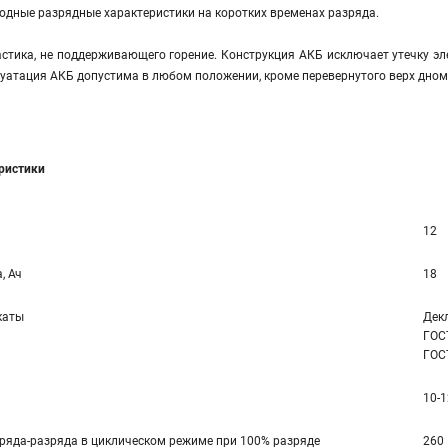
одные разрядные характеристики на коротких временах разряда.
стика, не поддерживающего горение. Конструкция АКБ исключает утечку эл
луатация АКБ допустима в любом положении, кроме перевернутого верх дном
еристики
12
, Ач
18
каты
Декл
ГОСТ
ГОСТ
10-1
ряда-разряда в циклическом режиме при 100% разряде
260