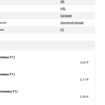
М5
HRL
Батарея
делия
Аккумуляторный
емм
F3
леммы F1)
3,32 ₽
леммы F1)
2,17 ₽
 клеммы F1)
2,35 ₽