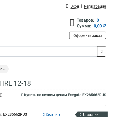
Вход
Регистрация
Товаров:
0
Сумма:
0,00 ₽
Оформить заказ
-...
HRL 12-18
))
Купить по низким ценам Exegate EX285662RUS
л:
EX285662RUS
Сравнить
В наличии