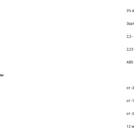
3% в
Зар
2,3 
2,23
ABS
мы
от -
от -
от -
12 