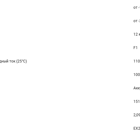
от 
от 
12 
F1
ный ток (25°С)
110
100
Акк
151
2,0
EX