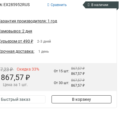
л:
EX285952RUS
Сравнить
В наличии
Гарантия производителя: 1 год
Самовывоз: 2 дня
Курьером от 490 ₽
2-3 дней
Срочная доставка:
1 день
867,57 ₽
97,23 ₽
Скидка 33%
От 15 шт:
867,57 ₽
867,57 ₽
867,57 ₽
От 30 шт:
Цена за 1 шт.
867,57 ₽
Быстрый заказ
В корзину