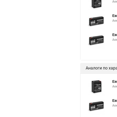
Ак
Ex
Ак
Ex
Ак
Аналоги по хар
Ex
Ак
Ex
Ак