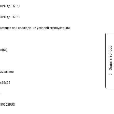
-10°С до +60°С
-20°С до +60°С
месяцев при соблюдении условий эксплуатации
Задать вопрос
A(5c)
умулятор
x65x95
9
285952RUS