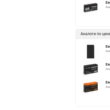
Ex
Ак
Аналоги по цен
Ex
Ак
Ex
Ак
Ex
Ак