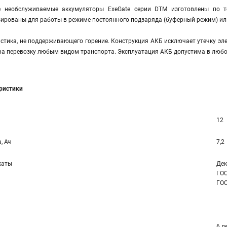
е необслуживаемые аккумуляторы ExeGate серии DTM изготовлены по 
ированы для работы в режиме постоянного подзаряда (буферный режим) или
стика, не поддерживающего горение. Конструкция АКБ исключает утечку эле
на перевозку любым видом транспорта. Эксплуатация АКБ допустима в любо
еристики
12
, Ач
7,2
каты
Дек
ГОС
ГОС
6 л