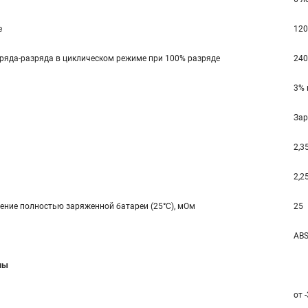
е
120
ряда-разряда в циклическом режиме при 100% разряде
240
3% 
Зар
2,35
2,25
ение полностью заряженной батареи (25°С), мОм
25
ABS
мы
от 