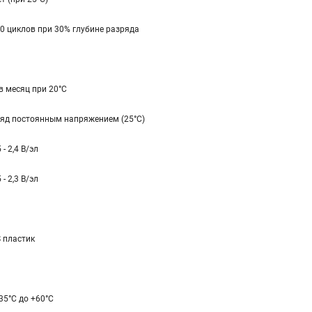
0 циклов при 30% глубине разряда
в месяц при 20°С
яд постоянным напряжением (25°С)
 - 2,4 В/эл
 - 2,3 В/эл
 пластик
-35°С до +60°С