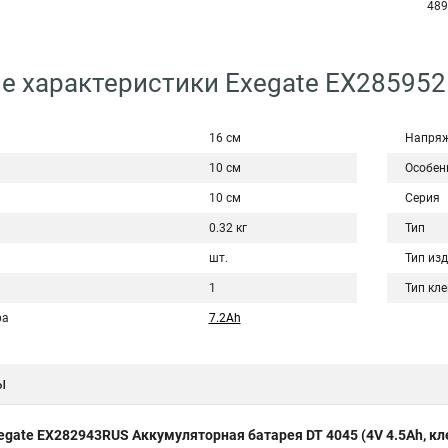
489
е характеристики Exegate EX28595
16 см
Напряж
10 см
Особен
10 см
Серия
0.32 кг
Тип
шт.
Тип из
1
Тип кл
ра
7.2Ah
ы
egate EX282943RUS Аккумуляторная батарея DT 4045 (4V 4.5Ah, к