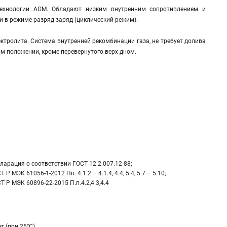
технологии AGM. Обладают низким внутренним сопротивлением и
 в режиме разряд-заряд (циклический режим).
ктролита. Система внутренней рекомбинации газа, не требует долива
м положении, кроме перевернутого верх дном.
ларация о соответствии ГОСТ 12.2.007.12-88;
Т Р МЭК 61056-1-2012 Пп. 4.1.2 – 4.1.4, 4.4, 5.4, 5.7 – 5.10;
Т Р МЭК 60896-22-2015 П.п.4.2,4.3,4.4
ет (при 25°С)