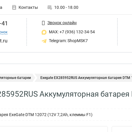
а
Контакты
10.00 - 18.00
-41
Звонок онлайн
MAX: +7 (936) 132-34-54
онок
t.ru
Telegram: ShopMSK7
ляторные батареи
Exegate EX285952RUS Аккумуляторная батарея DTM 1
285952RUS Аккумуляторная батарея 
рея ExeGate DTM 12072 (12V 7,2Ah, клеммы F1)