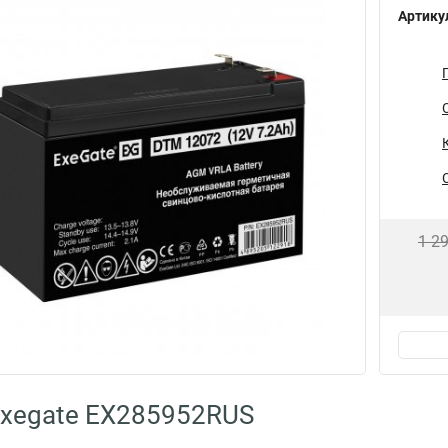
Артику
1 2
Exegate EX285952RUS