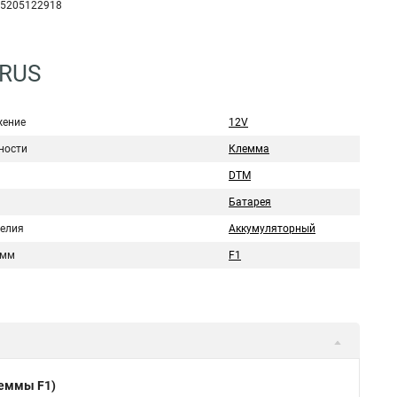
5205122918
2RUS
ение
12V
ности
Клемма
DTM
Батарея
делия
Аккумуляторный
емм
F1
леммы F1)