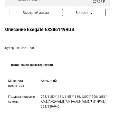
207,07 ₽
Быстрый заказ
В корзину
Описание Exegate EX286149RUS
Кулер ExeGate EE90
Технические характеристики
Материал
Алюминий
радиатора
Поддерживаемые
775/1150/1151/1155/1156/1200/1700/1851­/
сокеты
AM2/AM2+/AM3/AM3+/AM4/AM5/FM1/FM2/
754/939/940