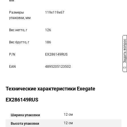
мм
Размеры
119x119x67
упаковки, мм
Вес нетто, г
126
Задать вопрос
Вес брутто, г
186
P/N
EX286149RUS
EAN
4895205123502
Технические характеристики Exegate
EX286149RUS
12 см
Ширина упаковки
12 см
Высота упаковки