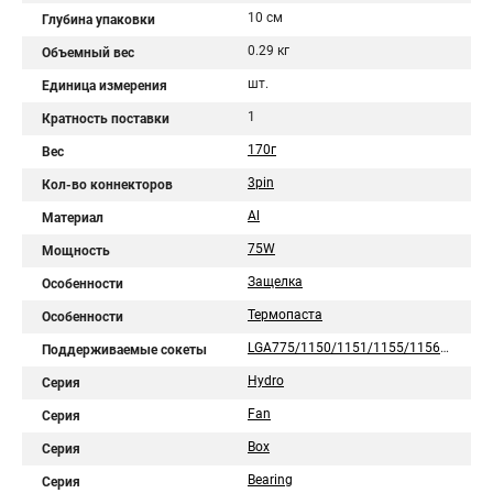
10 см
Глубина упаковки
0.29 кг
Объемный вес
шт.
Единица измерения
1
Кратность поставки
170г
Вес
3pin
Кол-во коннекторов
Al
Материал
75W
Мощность
Защелка
Особенности
Термопаста
Особенности
LGA775/1150/1151/1155/1156/1200/1700/1851/AM2/AM2+/AM3/AM3+/AM4/AM5/FM1/FM2/754/939/940
Поддерживаемые сокеты
Hydro
Серия
Fan
Серия
Box
Серия
Bearing
Серия