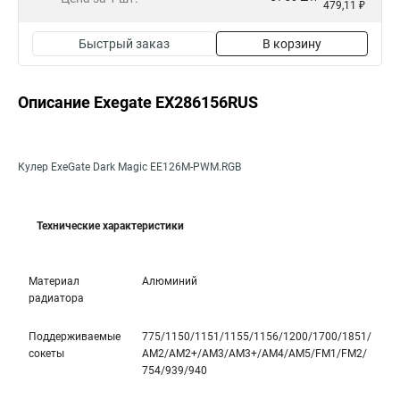
479,11 ₽
Быстрый заказ
В корзину
Описание Exegate EX286156RUS
Кулер ExeGate Dark Magic EE126M-PWM.RGB
Технические характеристики
Материал
Алюминий
радиатора
Поддерживаемые
775/1150/1151/1155/1156/1200/1700/1851­/
сокеты
AM2/AM2+/AM3/AM3+/AM4/AM5/FM1/FM2/
754/939/940