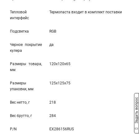
Тепловой
Термопаста вxодит в комплект поставки
интерфейс
Подсветка
RGB
Черное покрытие
да
кулера
Размеры товара,
120x120x65
мм
Размеры
125x125x75
упаковки, мм
Задать вопрос
Вес нетто, г
218
Вес брутто, г
284
P/N
EX286156RUS