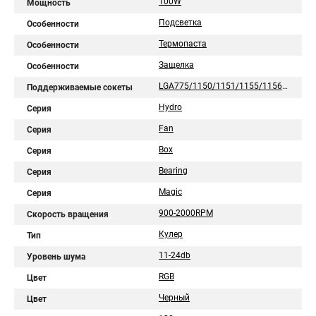
100W
Мощность
Подсветка
Особенности
Термопаста
Особенности
Защелка
Особенности
LGA775/1150/1151/1155/1156/1200/1700/1851/AM2/AM2+/AM3/AM3+/AM4/AM5/FM1/FM2/754/939/940
Поддерживаемые сокеты
Hydro
Серия
Fan
Серия
Box
Серия
Bearing
Серия
Magic
Серия
900-2000RPM
Скорость вращения
Кулер
Тип
11-24db
Уровень шума
RGB
Цвет
Черный
Цвет