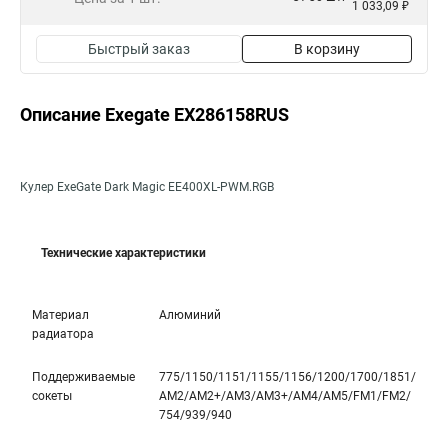
1 033,09 ₽
Быстрый заказ
В корзину
Описание Exegate EX286158RUS
Кулер ExeGate Dark Magic EE400XL-PWM.RGB
Технические характеристики
Материал
Алюминий
радиатора
Поддерживаемые
775/1150/1151/1155/1156/1200/1700/1851­/
сокеты
AM2/AM2+/AM3/AM3+/AM4/AM5/FM1/FM2/
754/939/940