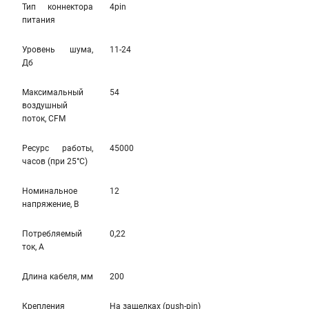
Тип коннектора
4pin
питания
Уровень шума,
11-24
Дб
Максимальный
54
воздушный
поток, CFM
Ресурс работы,
45000
часов (при 25°C)
Номинальное
12
напряжение, В
Потребляемый
0,22
ток, А
Длина кабеля, мм
200
Крепления
На защелкаx (push-pin)