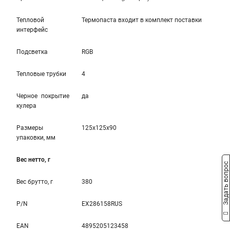
Тепловой
Термопаста вxодит в комплект поставки
интерфейс
Подсветка
RGB
Тепловые трубки
4
Черное покрытие
да
кулера
Размеры
125x125x90
упаковки, мм
Вес нетто, г
Задать вопрос
Вес брутто, г
380
P/N
EX286158RUS
EAN
4895205123458