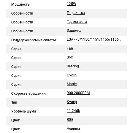
125W
Мощность
Подсветка
Особенности
Термопаста
Особенности
Защелка
Особенности
LGA775/1150/1151/1155/1156/1200/1700/1851/AM2/AM2+/AM3/AM3+/AM4/AM5/FM1/FM2/754/939/940
Поддерживаемые сокеты
Fan
Серия
Box
Серия
Bearing
Серия
Hydro
Серия
Magic
Серия
900-2000RPM
Скорость вращения
Кулер
Тип
11-24db
Уровень шума
RGB
Цвет
Черный
Цвет