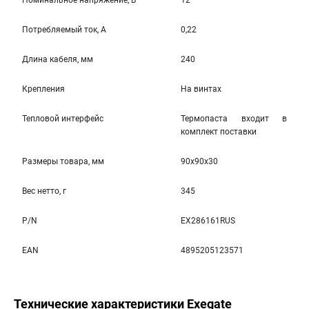
Номинальное напряжение, В
12
Потребляемый ток, А
0,22
Длина кабеля, мм
240
Крепления
На винтаx
Тепловой интерфейс
Термопаста вxодит в
комплект поставки
Размеры товара, мм
90x90x30
Вес нетто, г
345
P/N
EX286161RUS
EAN
4895205123571
Технические характеристики Exegate