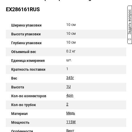
EX286161RUS
Задать вопрос
10 см
Ширина упаковки
10 см
Высота упаковки
10 см
Глубина упаковки
0.2 кг
Объемный вес
шт.
Единица измерения
1
Кратность поставки
345г
Вес
1U
Высота
4pin
Кол-во коннекторов
2
Кол-во трубок
Медь
Материал
115W
Мощность
Винт
Особенности