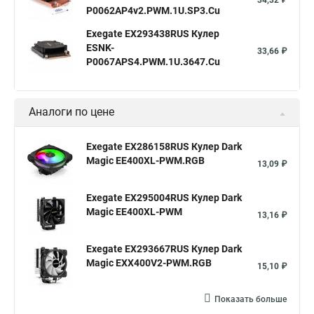
34,32 ₽
P0062AP4v2.PWM.1U.SP3.Cu
Exegate EX293438RUS Кулер
ESNK-
33,66 ₽
P0067APS4.PWM.1U.3647.Cu
Аналоги по цене
Exegate EX286158RUS Кулер Dark
Magic EE400XL-PWM.RGB
13,09 ₽
Exegate EX295004RUS Кулер Dark
Magic EE400XL-PWM
13,16 ₽
Exegate EX293667RUS Кулер Dark
Magic EXX400V2-PWM.RGB
15,10 ₽
Показать больше