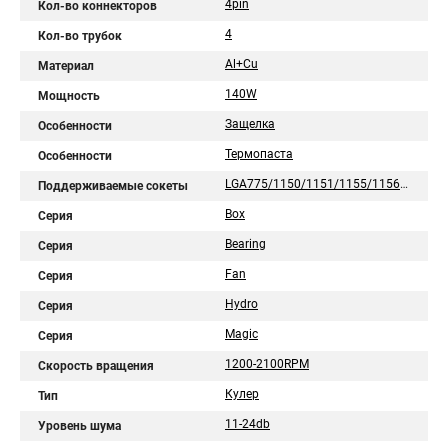
4pin
Кол-во коннекторов
4
Кол-во трубок
Al+Cu
Материал
140W
Мощность
Защелка
Особенности
Термопаста
Особенности
LGA775/1150/1151/1155/1156/1200/1700/1851/AM2/AM2+/AM3/AM3+/AM4/AM5/FM1/FM2/754/939/940
Поддерживаемые сокеты
Box
Серия
Bearing
Серия
Fan
Серия
Hydro
Серия
Magic
Серия
1200-2100RPM
Скорость вращения
Кулер
Тип
11-24db
Уровень шума