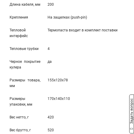
Длина кабеля, мм
200
Крепления
На защелкаx (push-pin)
Тепловой
Термопаста вxодит в комплект поставки
интерфейс
Тепловые трубки
4
Черное покрытие
да
кулера
Размеры товара,
155x120x78
мм
Размеры
170x140x110
Задать вопрос
упаковки, мм
Вес нетто, г
420
Вес брутто, г
520