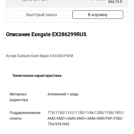
866,76 ₽
Быстрый заказ
В корзину
Описание Exegate EX286299RUS
Кулер ExeGate Dark Magic EXX400-PWM
Технические характеристики
Материал
Алюминий + медь
радиатора
Поддерживаемые
775/1150/1151/1155/1156/1200/1700/1851­/
сокеты
AM2/AM2+/AM3/AM3+/AM4/AM5/FM1/FM2/
754/939/940