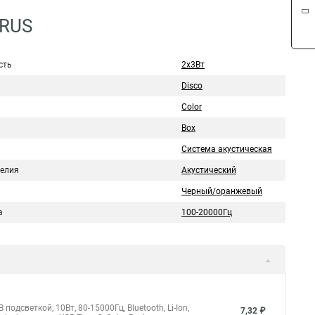
0RUS
сть
2х3Вт
Disco
Color
Box
Система акустическая
делия
Акустический
Черный/оранжевый
а
100-20000Гц
дсветкой, 10Вт, 80-15000Гц, Bluetooth, Li-Ion,
7,32 ₽