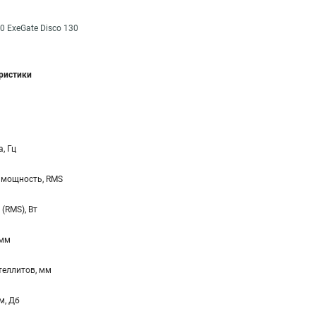
0 ExeGate Disco 130
еристики
, Гц
 мощность, RMS
(RMS), Вт
 мм
ателлитов, мм
м, Дб