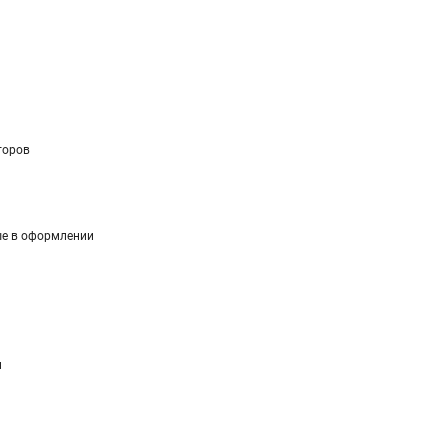
торов
ые в оформлении
м