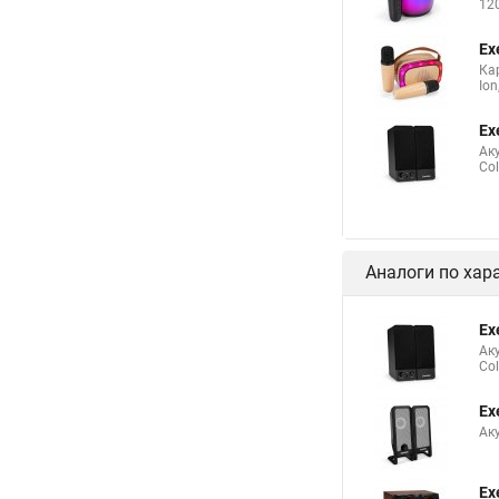
12
Ex
Кар
Ion
Ex
Аку
Col
Аналоги по хар
Ex
Аку
Col
Ex
Аку
Ex