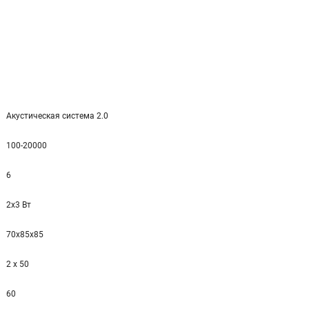
Акустическая система 2.0
100-20000
6
2x3 Вт
70x85x85
2 x 50
60