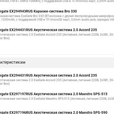
00mAh, FM 87.5MHz-108MHz, с поддержкой USB и TF/microSD карт, 3,5mm audio j
egate EX294943RUS Караоке-система Bro 330
аоке-система ExeGate Bro 330 (BT-колонка с двумя беспроводными микрофонами
, 1200mAh, с поддержкой USB и TF/microSD карт, 3,5mm audio jack, зарядка USB
egate EX294431RUS Акустическая система 2.0 Accord 235
стическая система 2.0 ExeGate Accord 235 (Активная, питание 220В, 2х3Вт, 30
or Box)
актеристикам
egate EX294431RUS Акустическая система 2.0 Accord 235
стическая система 2.0 ExeGate Accord 235 (Активная, питание 220В, 2х3Вт, 30
or Box)
egate EX297197RUS Акустическая система 2.0 Maestro SPS-515
стическая система 2.0 ExeGate Maestro SPS-515 (Активная, питание 220В, 2х3Вт
egate EX297196RUS Акустическая система 2.0 Maestro SPS-590