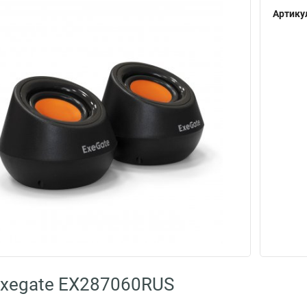
Артику
Exegate EX287060RUS