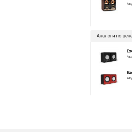
Аку
Аналоги по цен
Ex
Аку
Ex
Аку