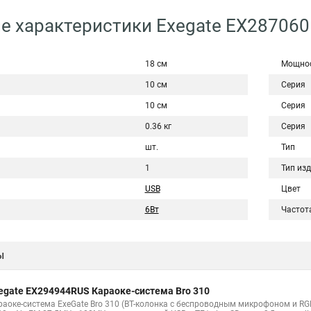
е характеристики Exegate EX28706
18 см
Мощно
10 см
Серия
10 см
Серия
0.36 кг
Серия
шт.
Тип
1
Тип из
USB
Цвет
6Вт
Частот
ы
egate EX294944RUS Караоке-система Bro 310
аоке-система ExeGate Bro 310 (BT-колонка с беспроводным микрофоном и RGB по