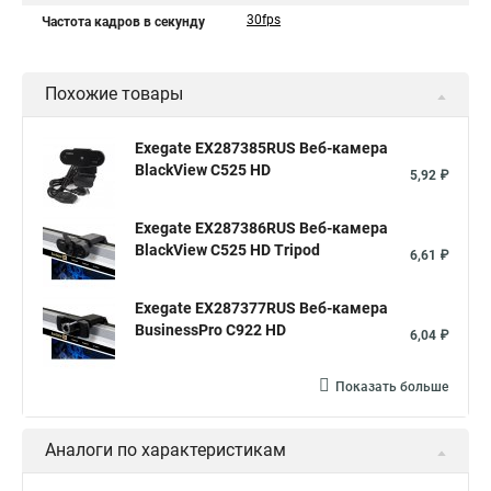
30fps
Частота кадров в секунду
Похожие товары
Exegate EX287385RUS Веб-камера
BlackView C525 HD
5,92 ₽
Exegate EX287386RUS Веб-камера
BlackView C525 HD Tripod
6,61 ₽
Exegate EX287377RUS Веб-камера
BusinessPro C922 HD
6,04 ₽
Показать больше
Аналоги по характеристикам