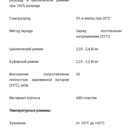
разряда в циклическом режиме
при 100% разряде
Саморазряд
3% в месяц при 20°С
Метод заряда
Заряд постоянным
напряжением (25°С)
Циклический режим
2,35 - 2,4 В/эл
Буферный режим
2,25 - 2,3 В/эл
Внутреннее сопротивление
30
полностью заряженной батареи
(25°С), мОм
Материал корпуса
ABS пластик
Температурные режимы
Хранение
от -35°С до +60°С