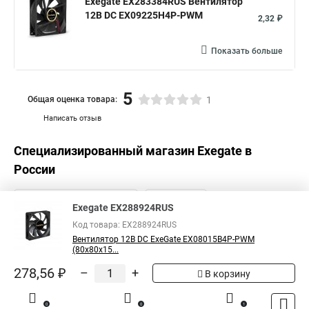
Exegate EX283384RUS Вентилятор
12В DC EX09225H4P-PWM
2,32 ₽
Показать больше
5
Общая оценка товара:
1
Написать отзыв
Специализированный магазин
Exegate
в
России
Exegate EX288924RUS
Код товара: EX288924RUS
Вентилятор 12В DC ExeGate EX08015B4P-PWM
(80x80x15...
278,56 ₽
–
+
В корзину
0
0
1