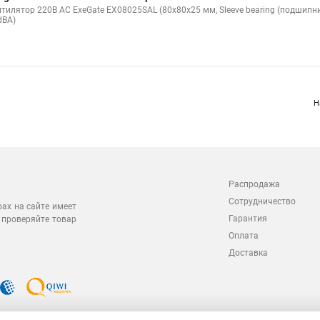
нтилятор 220В AC ExeGate EX08025SAL (80x80x25 мм, Sleeve bearing (подшипн
dBA)
Н
Распродажа
Сотрудничество
рах на сайте имеет
Гарантия
 проверяйте товар
Оплата
Доставка