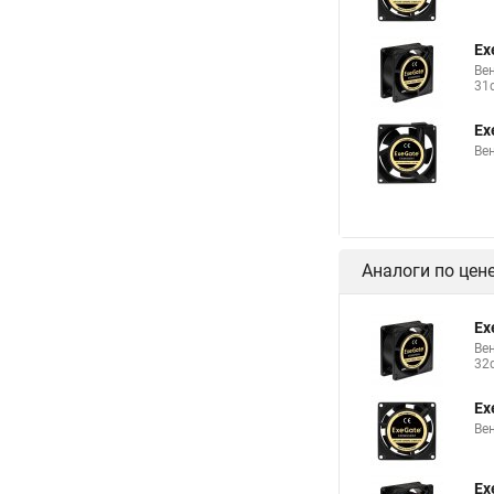
Ex
Ве
31
Ex
Ве
Аналоги по цен
Ex
Ве
32
Ex
Ве
Ex