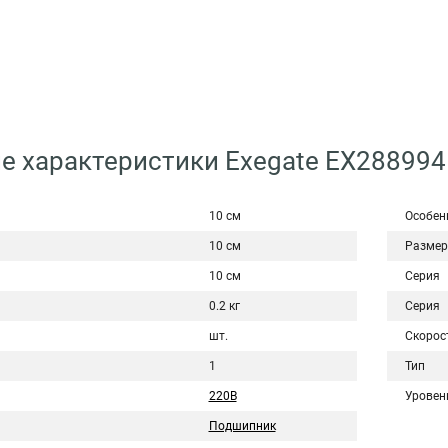
е характеристики Exegate EX28899
10 см
Особен
10 см
Размер
10 см
Серия
0.2 кг
Серия
шт.
Скорос
1
Тип
220В
Уровен
Подшипник