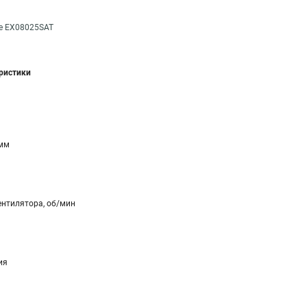
te EX08025SAT
еристики
 мм
ентилятора, об/мин
ия