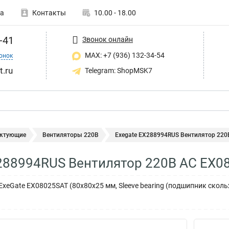
а
Контакты
10.00 - 18.00
-41
Звонок онлайн
MAX: +7 (936) 132-34-54
онок
t.ru
Telegram: ShopMSK7
ктующие
Вентиляторы 220В
Exegate EX288994RUS Вентилятор 220
288994RUS Вентилятор 220В AC EX0
ExeGate EX08025SAT (80x80x25 мм, Sleeve bearing (подшипник скол