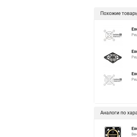
Похожие товар
Ex
Ре
Ex
Ре
Ex
Ре
Аналоги по хар
Ex
Ве