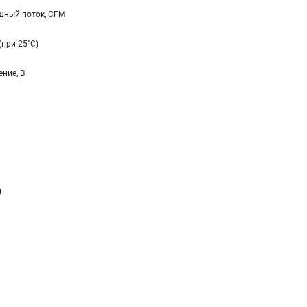
ный поток, CFM
(при 25°C)
ние, В
и