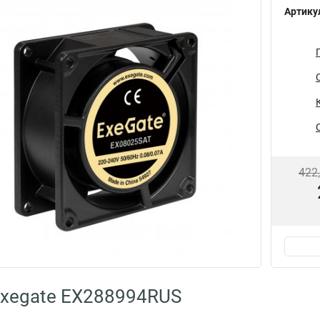
Артику
422
Exegate EX288994RUS