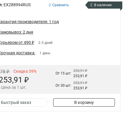
л:
EX288994RUS
Сравнить
В наличии
Гарантия производителя: 1 год
Самовывоз: 2 дня
Курьером от 490 ₽
2-3 дней
Срочная доставка:
1 день
253,91 ₽
,78 ₽
Скидка 39%
От 15 шт:
253,91 ₽
253,91 ₽
253,91 ₽
От 30 шт:
Цена за 1 шт.
253,91 ₽
Быстрый заказ
В корзину