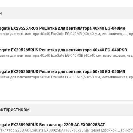
ы
egate EX295257RUS Решетка для вентилятора 40x40 EG-040MR
шетка для вентилятора 40x40 ExeGate EG-040MR (40x40 мм, металлическая, кр
egate EX295265RUS Решетка для вентилятора 40x40 EG-040PSB
шетка для вентилятора 40x40 ExeGate EG-040PSB (40x40 мм, пластиковая, ква
egate EX295258RUS Решетка для вентилятора 50х50 EG-050MR
шетка для вентилятора 50х50 ExeGate EG-050MR (50x50 мм, металлическая, кр
актеристикам
egate EX288998RUS Вентилятор 220В AC EX08025BAT
нтилятор 220В AC ExeGate EX08025BAT (80x80x25 мм, 2-Ball (двойной шарико