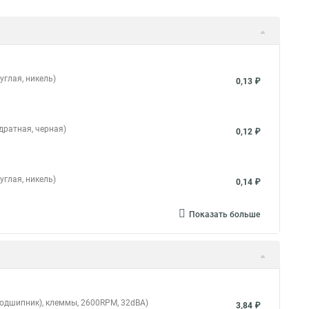
углая, никель)
0,13 ₽
дратная, черная)
0,12 ₽
углая, никель)
0,14 ₽
Показать больше
подшипник), клеммы, 2600RPM, 32dBA)
3,84 ₽