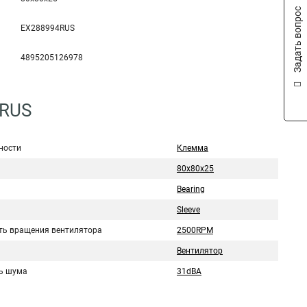
Задать вопрос
EX288994RUS
4895205126978
4RUS
ности
Клемма
80x80x25
Bearing
Sleeve
ть вращения вентилятора
2500RPM
Вентилятор
ь шума
31dBA